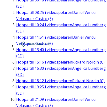
Hoppa till
00:18
i videospelaren
Angelica Lundberg
(SD)
Hoppa till
08:25
i videospelaren
Daniel Vencu
Velasquez Castro (S)
Hoppa till
10:24
i videospelaren
Angelica Lundberg
(SD)
Hoppa till
11:51
i videospelaren
Daniel Vencu
Velasquez Castro (S)
Dela/Bädda in
Hoppa till
13:40
i videospelaren
Angelica Lundberg
(SD)
Hoppa till
15:16
i videospelaren
Rickard Nordin (C)
Hoppa till
16:30
i videospelaren
Angelica Lundberg
(SD)
Hoppa till
18:12
i videospelaren
Rickard Nordin (C)
Hoppa till
19:25
i videospelaren
Angelica Lundberg
(SD)
Hoppa till
21:09
i videospelaren
Daniel Vencu
Velasquez Castro (S)