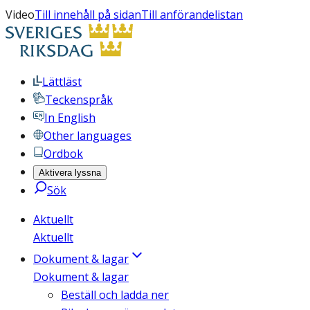
Video
Till innehåll på sidan
Till anförandelistan
Lättläst
Teckenspråk
In English
Other languages
Ordbok
Aktivera lyssna
Sök
Aktuellt
Aktuellt
Dokument & lagar
Dokument & lagar
Beställ och ladda ner