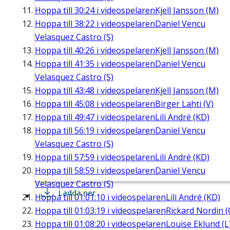
Hoppa till
30:24
i videospelaren
Kjell Jansson (M)
Hoppa till
38:22
i videospelaren
Daniel Vencu
Velasquez Castro (S)
Hoppa till
40:26
i videospelaren
Kjell Jansson (M)
Hoppa till
41:35
i videospelaren
Daniel Vencu
Velasquez Castro (S)
Hoppa till
43:48
i videospelaren
Kjell Jansson (M)
Hoppa till
45:08
i videospelaren
Birger Lahti (V)
Hoppa till
49:47
i videospelaren
Lili André (KD)
Hoppa till
56:19
i videospelaren
Daniel Vencu
Velasquez Castro (S)
Hoppa till
57:59
i videospelaren
Lili André (KD)
Hoppa till
58:59
i videospelaren
Daniel Vencu
Velasquez Castro (S)
Ladda ner
Hoppa till
01:01:10
i videospelaren
Lili André (KD)
Hoppa till
01:03:19
i videospelaren
Rickard Nordin (
Hoppa till
01:08:20
i videospelaren
Louise Eklund (L