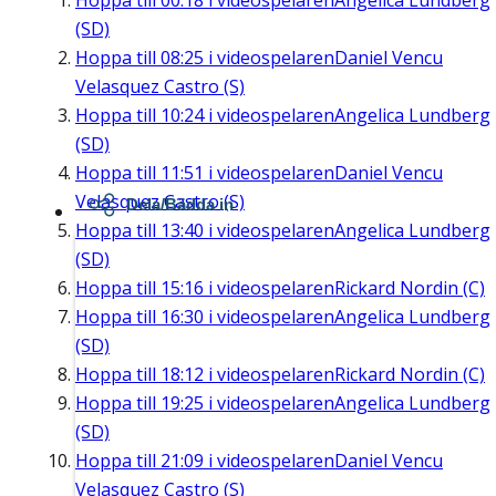
Hoppa till
00:18
i videospelaren
Angelica Lundberg
(SD)
Hoppa till
08:25
i videospelaren
Daniel Vencu
Velasquez Castro (S)
Hoppa till
10:24
i videospelaren
Angelica Lundberg
(SD)
Hoppa till
11:51
i videospelaren
Daniel Vencu
Velasquez Castro (S)
Dela/Bädda in
Hoppa till
13:40
i videospelaren
Angelica Lundberg
(SD)
Hoppa till
15:16
i videospelaren
Rickard Nordin (C)
Hoppa till
16:30
i videospelaren
Angelica Lundberg
(SD)
Hoppa till
18:12
i videospelaren
Rickard Nordin (C)
Hoppa till
19:25
i videospelaren
Angelica Lundberg
(SD)
Hoppa till
21:09
i videospelaren
Daniel Vencu
Velasquez Castro (S)