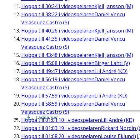
Hoppa till
30:24
i videospelaren
Kjell Jansson (M)
Hoppa till
38:22
i videospelaren
Daniel Vencu
Velasquez Castro (S)
Hoppa till
40:26
i videospelaren
Kjell Jansson (M)
Hoppa till
41:35
i videospelaren
Daniel Vencu
Velasquez Castro (S)
Hoppa till
43:48
i videospelaren
Kjell Jansson (M)
Hoppa till
45:08
i videospelaren
Birger Lahti (V)
Hoppa till
49:47
i videospelaren
Lili André (KD)
Hoppa till
56:19
i videospelaren
Daniel Vencu
Velasquez Castro (S)
Hoppa till
57:59
i videospelaren
Lili André (KD)
Hoppa till
58:59
i videospelaren
Daniel Vencu
Velasquez Castro (S)
Ladda ner
Hoppa till
01:01:10
i videospelaren
Lili André (KD)
Hoppa till
01:03:19
i videospelaren
Rickard Nordin (
Hoppa till
01:08:20
i videospelaren
Louise Eklund (L