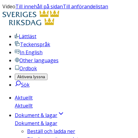
Video
Till innehåll på sidan
Till anförandelistan
Lättläst
Teckenspråk
In English
Other languages
Ordbok
Aktivera lyssna
Sök
Aktuellt
Aktuellt
Dokument & lagar
Dokument & lagar
Beställ och ladda ner