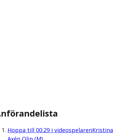
nförandelista
Hoppa till
00:29
i videospelaren
Kristina
Axén Olin (M)