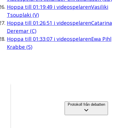
Hoppa till
01:19:49
i videospelaren
Vasiliki
Tsouplaki (V)
Hoppa till
01:26:51
i videospelaren
Catarina
Deremar (C)
Hoppa till
01:33:07
i videospelaren
Ewa Pihl
Krabbe (S)
Protokoll från debatten