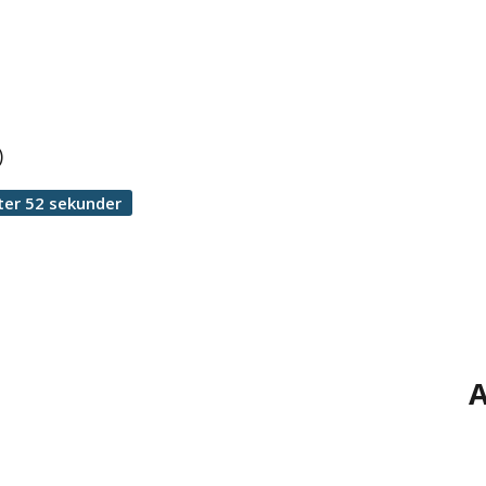
)
ter 52 sekunder
A