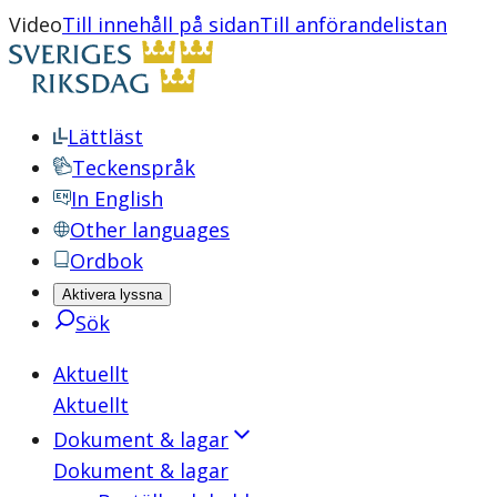
Video
Till innehåll på sidan
Till anförandelistan
Lättläst
Teckenspråk
In English
Other languages
Ordbok
Aktivera lyssna
Sök
Aktuellt
Aktuellt
Dokument & lagar
Dokument & lagar