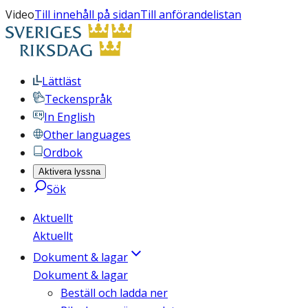
Video
Till innehåll på sidan
Till anförandelistan
Lättläst
Teckenspråk
In English
Other languages
Ordbok
Aktivera lyssna
Sök
Aktuellt
Aktuellt
Dokument & lagar
Dokument & lagar
Beställ och ladda ner