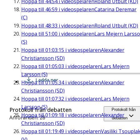
Hoppa till
44:54
i videospelaren
Roland Utbult (KD)
Hoppa till
46:59
i videospelaren
Catarina Deremar
(C)
Hoppa till
48:33
i videospelaren
Roland Utbult (KD)
Hoppa till
51:00
i videospelaren
Lars Mejern Larss
(S)
Hoppa till
01:03:15
i videospelaren
Alexander
Christiansson (SD)
Hoppa till
01:05:03
i videospelaren
Lars Mejern
Larsson (S)
Ladda ner
Hoppa till
01:05:34
i videospelaren
Alexander
Christiansson (SD)
Hoppa till
01:07:32
i videospelaren
Lars Mejern
Larsson (S)
Protokoll från debatten
Protokoll från
Hoppa till
01:09:18
i videospelaren
Alexander
Anföranden: 28
debatten
Christiansson (SD)
Hoppa till
01:19:49
i videospelaren
Vasiliki Tsouplak
(V)