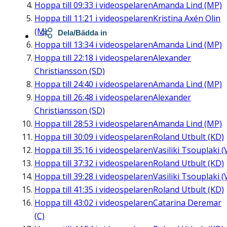
Hoppa till
09:33
i videospelaren
Amanda Lind (MP)
Hoppa till
11:21
i videospelaren
Kristina Axén Olin
(M)
Dela/Bädda in
Hoppa till
13:34
i videospelaren
Amanda Lind (MP)
Hoppa till
22:18
i videospelaren
Alexander
Christiansson (SD)
Hoppa till
24:40
i videospelaren
Amanda Lind (MP)
Hoppa till
26:48
i videospelaren
Alexander
Christiansson (SD)
Hoppa till
28:53
i videospelaren
Amanda Lind (MP)
Hoppa till
30:09
i videospelaren
Roland Utbult (KD)
Hoppa till
35:16
i videospelaren
Vasiliki Tsouplaki (
Hoppa till
37:32
i videospelaren
Roland Utbult (KD)
Hoppa till
39:28
i videospelaren
Vasiliki Tsouplaki (
Hoppa till
41:35
i videospelaren
Roland Utbult (KD)
Hoppa till
43:02
i videospelaren
Catarina Deremar
(C)