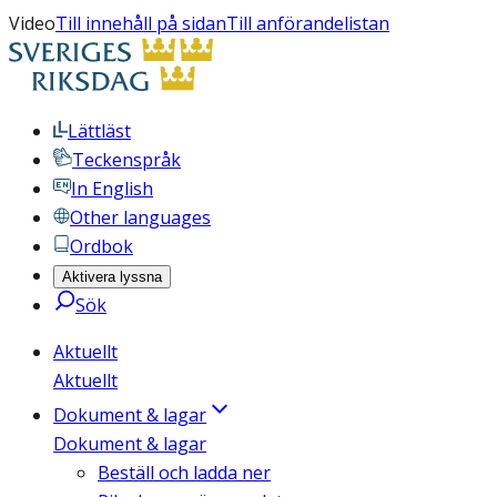
Video
Till innehåll på sidan
Till anförandelistan
Lättläst
Teckenspråk
In English
Other languages
Ordbok
Aktivera lyssna
Sök
Aktuellt
Aktuellt
Dokument & lagar
Dokument & lagar
Beställ och ladda ner