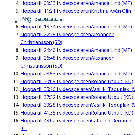
Hoppa till
09:33
i videospelaren
Amanda Lind (MP)
Hoppa till
11:21
i videospelaren
Kristina Axén Olin
(M)
Dela/Bädda in
Hoppa till
13:34
i videospelaren
Amanda Lind (MP)
Hoppa till
22:18
i videospelaren
Alexander
Christiansson (SD)
Hoppa till
24:40
i videospelaren
Amanda Lind (MP)
Hoppa till
26:48
i videospelaren
Alexander
Christiansson (SD)
Hoppa till
28:53
i videospelaren
Amanda Lind (MP)
Hoppa till
30:09
i videospelaren
Roland Utbult (KD)
Hoppa till
35:16
i videospelaren
Vasiliki Tsouplaki (
Hoppa till
37:32
i videospelaren
Roland Utbult (KD)
Hoppa till
39:28
i videospelaren
Vasiliki Tsouplaki (
Hoppa till
41:35
i videospelaren
Roland Utbult (KD)
Hoppa till
43:02
i videospelaren
Catarina Deremar
(C)