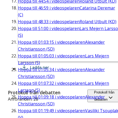
Hoppa till
44:54
i videospelaren
Roland Utbult (KD)
Hoppa till
46:59
i videospelaren
Catarina Deremar
(C)
Hoppa till
48:33
i videospelaren
Roland Utbult (KD)
Hoppa till
51:00
i videospelaren
Lars Mejern Larss
(S)
Hoppa till
01:03:15
i videospelaren
Alexander
Christiansson (SD)
Hoppa till
01:05:03
i videospelaren
Lars Mejern
Larsson (S)
Ladda ner
Hoppa till
01:05:34
i videospelaren
Alexander
Christiansson (SD)
Hoppa till
01:07:32
i videospelaren
Lars Mejern
Larsson (S)
Protokoll från debatten
Protokoll från
Hoppa till
01:09:18
i videospelaren
Alexander
Anföranden: 28
debatten
Christiansson (SD)
Hoppa till
01:19:49
i videospelaren
Vasiliki Tsouplak
(V)