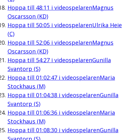
Hoppa till
48:11
i videospelaren
Magnus
Oscarsson (KD)
Hoppa till
50:05
i videospelaren
Ulrika Heie
(C)
Hoppa till
52:06
i videospelaren
Magnus
Oscarsson (KD)
Hoppa till
54:27
i videospelaren
Gunilla
Svantorp (S)
Hoppa till
01:02:47
i videospelaren
Maria
Stockhaus (M)
Hoppa till
01:04:38
i videospelaren
Gunilla
Svantorp (S)
Hoppa till
01:06:36
i videospelaren
Maria
Stockhaus (M)
Hoppa till
01:08:30
i videospelaren
Gunilla
Svantorp (S)