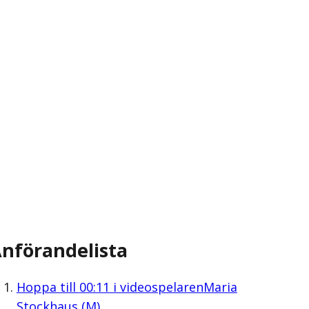
nförandelista
Hoppa till
00:11
i videospelaren
Maria
Stockhaus (M)