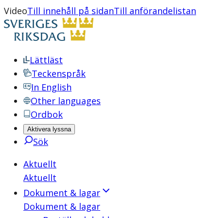
Video
Till innehåll på sidan
Till anförandelistan
Lättläst
Teckenspråk
In English
Other languages
Ordbok
Aktivera lyssna
Sök
Aktuellt
Aktuellt
Dokument & lagar
Dokument & lagar