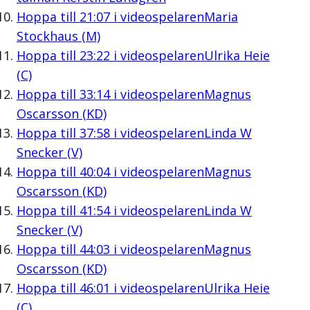
Hoppa till
21:07
i videospelaren
Maria
Stockhaus (M)
Hoppa till
23:22
i videospelaren
Ulrika Heie
(C)
Hoppa till
33:14
i videospelaren
Magnus
Oscarsson (KD)
Hoppa till
37:58
i videospelaren
Linda W
Snecker (V)
Hoppa till
40:04
i videospelaren
Magnus
Oscarsson (KD)
Hoppa till
41:54
i videospelaren
Linda W
Snecker (V)
Hoppa till
44:03
i videospelaren
Magnus
Oscarsson (KD)
Hoppa till
46:01
i videospelaren
Ulrika Heie
(C)