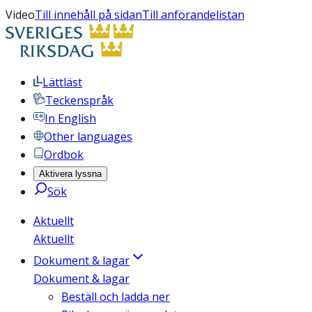
Video
Till innehåll på sidan
Till anförandelistan
Lättläst
Teckenspråk
In English
Other languages
Ordbok
Aktivera lyssna
Sök
Aktuellt
Aktuellt
Dokument & lagar
Dokument & lagar
Beställ och ladda ner