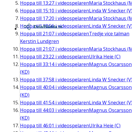
Hoppa till
13:27
i videospelaren
Maria Stockhaus (
Hoppa till
15:10
i videospelaren
Linda W Snecker (V
Hoppa till
17:20
i videospelaren
Maria Stockhaus (
Hoppa till
18:56
i videospelaren
Linda W Snecker (V
Dela/Bädda in
Hoppa till
21:07
i videospelaren
Tredje vice talman
Kerstin Lundgren
Hoppa till
21:07
i videospelaren
Maria Stockhaus (
Hoppa till
23:22
i videospelaren
Ulrika Heie (C)
Hoppa till
33:14
i videospelaren
Magnus Oscarsson
(KD)
Hoppa till
37:58
i videospelaren
Linda W Snecker (V
Hoppa till
40:04
i videospelaren
Magnus Oscarsson
(KD)
Hoppa till
41:54
i videospelaren
Linda W Snecker (V
Hoppa till
44:03
i videospelaren
Magnus Oscarsson
(KD)
Hoppa till
46:01
i videospelaren
Ulrika Heie (C)