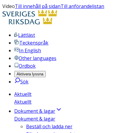
Video
Till innehåll på sidan
Till anförandelistan
Lättläst
Teckenspråk
In English
Other languages
Ordbok
Aktivera lyssna
Sök
Aktuellt
Aktuellt
Dokument & lagar
Dokument & lagar
Beställ och ladda ner