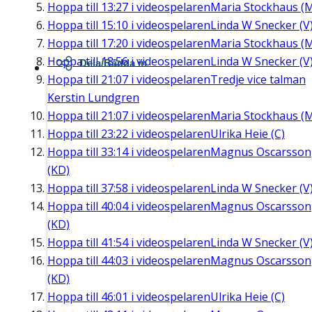
Hoppa till
13:27
i videospelaren
Maria Stockhaus (
Hoppa till
15:10
i videospelaren
Linda W Snecker (V
Hoppa till
17:20
i videospelaren
Maria Stockhaus (
Hoppa till
18:56
i videospelaren
Linda W Snecker (V
Dela/Bädda in
Hoppa till
21:07
i videospelaren
Tredje vice talman
Kerstin Lundgren
Hoppa till
21:07
i videospelaren
Maria Stockhaus (
Hoppa till
23:22
i videospelaren
Ulrika Heie (C)
Hoppa till
33:14
i videospelaren
Magnus Oscarsson
(KD)
Hoppa till
37:58
i videospelaren
Linda W Snecker (V
Hoppa till
40:04
i videospelaren
Magnus Oscarsson
(KD)
Hoppa till
41:54
i videospelaren
Linda W Snecker (V
Hoppa till
44:03
i videospelaren
Magnus Oscarsson
(KD)
Hoppa till
46:01
i videospelaren
Ulrika Heie (C)