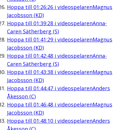
Hoppa till
01:26:26
i videospelaren
Magnus
Jacobsson (KD)
Hoppa till
01:39:28
i videospelaren
Anna-
Caren Sätherberg (S)
Hoppa till
01:41:29
i videospelaren
Magnus
Jacobsson (KD)
Hoppa till
01:42:48
i videospelaren
Anna-
Caren Sätherberg (S)
Hoppa till
01:43:38
i videospelaren
Magnus
Jacobsson (KD)
Hoppa till
01:44:47
i videospelaren
Anders
Åkesson (C)
Hoppa till
01:46:48
i videospelaren
Magnus
Jacobsson (KD)
Hoppa till
01:48:10
i videospelaren
Anders
Åkesson (C)