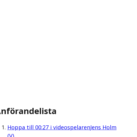
nförandelista
Hoppa till
00:27
i videospelaren
Jens Holm
(V)