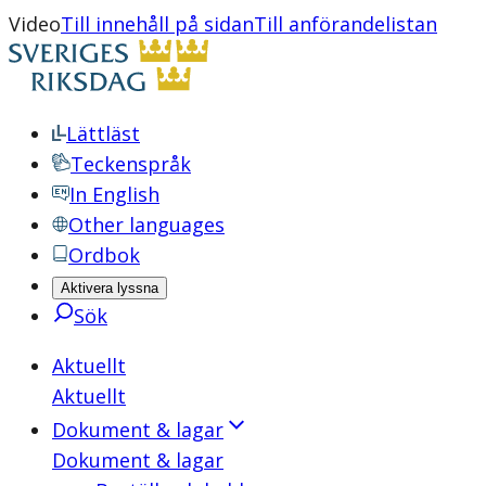
Video
Till innehåll på sidan
Till anförandelistan
Lättläst
Teckenspråk
In English
Other languages
Ordbok
Aktivera lyssna
Sök
Aktuellt
Aktuellt
Dokument & lagar
Dokument & lagar