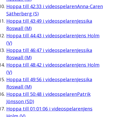
Hoppa till
42:33
i videospelaren
Anna-Caren
Sätherberg (S)
Hoppa till
43:49
i videospelaren
Jessika
Roswall (M)
Hoppa till
44:43
i videospelaren
Jens Holm
(V)
Hoppa till
46:47
i videospelaren
Jessika
Roswall (M)
Hoppa till
48:42
i videospelaren
Jens Holm
(V)
Hoppa till
49:56
i videospelaren
Jessika
Roswall (M)
Hoppa till
50:48
i videospelaren
Patrik
Jönsson (SD)
Hoppa till
01:01:06
i videospelaren
Jens
Holm (V)