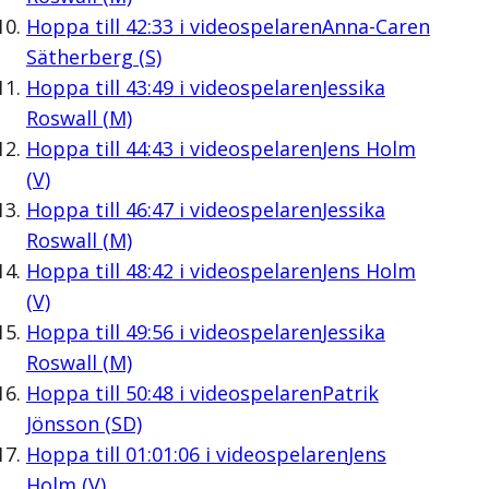
Hoppa till
42:33
i videospelaren
Anna-Caren
Sätherberg (S)
Hoppa till
43:49
i videospelaren
Jessika
Roswall (M)
Hoppa till
44:43
i videospelaren
Jens Holm
(V)
Hoppa till
46:47
i videospelaren
Jessika
Roswall (M)
Hoppa till
48:42
i videospelaren
Jens Holm
(V)
Hoppa till
49:56
i videospelaren
Jessika
Roswall (M)
Hoppa till
50:48
i videospelaren
Patrik
Jönsson (SD)
Hoppa till
01:01:06
i videospelaren
Jens
Holm (V)