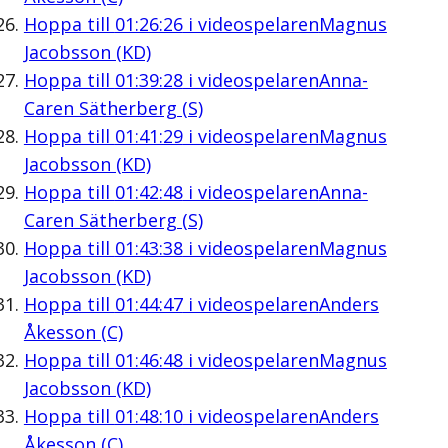
Hoppa till
01:26:26
i videospelaren
Magnus
Jacobsson (KD)
Hoppa till
01:39:28
i videospelaren
Anna-
Caren Sätherberg (S)
Hoppa till
01:41:29
i videospelaren
Magnus
Jacobsson (KD)
Hoppa till
01:42:48
i videospelaren
Anna-
Caren Sätherberg (S)
Hoppa till
01:43:38
i videospelaren
Magnus
Jacobsson (KD)
Hoppa till
01:44:47
i videospelaren
Anders
Åkesson (C)
Hoppa till
01:46:48
i videospelaren
Magnus
Jacobsson (KD)
Hoppa till
01:48:10
i videospelaren
Anders
Åkesson (C)