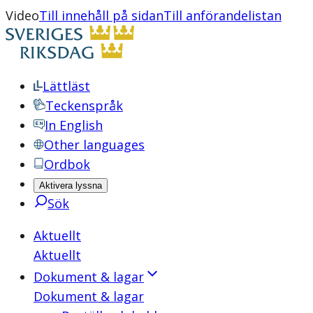
Video
Till innehåll på sidan
Till anförandelistan
Lättläst
Teckenspråk
In English
Other languages
Ordbok
Aktivera lyssna
Sök
Aktuellt
Aktuellt
Dokument & lagar
Dokument & lagar