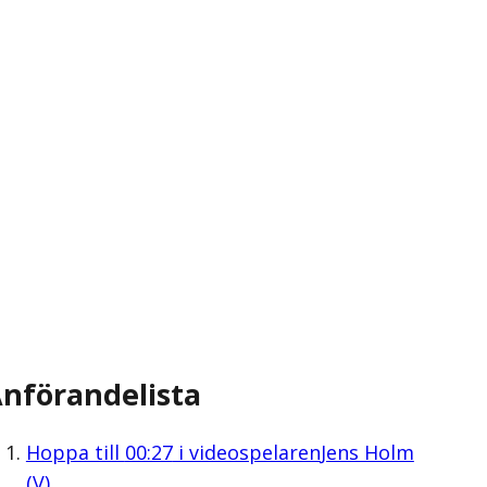
nförandelista
Hoppa till
00:27
i videospelaren
Jens Holm
(V)