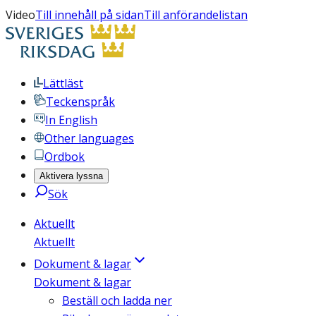
Video
Till innehåll på sidan
Till anförandelistan
Lättläst
Teckenspråk
In English
Other languages
Ordbok
Aktivera lyssna
Sök
Aktuellt
Aktuellt
Dokument & lagar
Dokument & lagar
Beställ och ladda ner