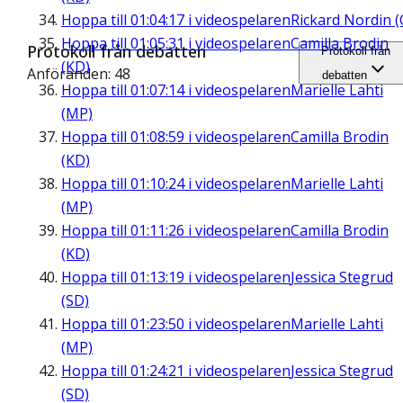
Hoppa till
01:04:17
i videospelaren
Rickard Nordin (
Hoppa till
01:05:31
i videospelaren
Camilla Brodin
Protokoll från debatten
Protokoll från
(KD)
Anföranden: 48
debatten
Hoppa till
01:07:14
i videospelaren
Marielle Lahti
(MP)
Hoppa till
01:08:59
i videospelaren
Camilla Brodin
(KD)
Hoppa till
01:10:24
i videospelaren
Marielle Lahti
(MP)
Hoppa till
01:11:26
i videospelaren
Camilla Brodin
(KD)
Hoppa till
01:13:19
i videospelaren
Jessica Stegrud
(SD)
Hoppa till
01:23:50
i videospelaren
Marielle Lahti
(MP)
Hoppa till
01:24:21
i videospelaren
Jessica Stegrud
(SD)