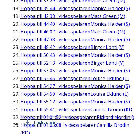
Hoppa till
33:29
i videospelaren
Mats Green (M)
Hoppa till
35:44
i videospelaren
Monica Haider (S)
Hoppa till
42:38
i videospelaren
Mats Green (M)
Hoppa till
44:40
i videospelaren
Monica Haider (S)
Hoppa till
46:07
i videospelaren
Mats Green (M)
Hoppa till
47:38
i videospelaren
Monica Haider (S)
Hoppa till
48:42
i videospelaren
Birger Lahti (V)
Hoppa till
50:43
i videospelaren
Monica Haider (S)
Hoppa till
52:13
i videospelaren
Birger Lahti (V)
Hoppa till
53:05
i videospelaren
Monica Haider (S)
Hoppa till
53:45
i videospelaren
Louise Eklund (L)
Hoppa till
54:27
i videospelaren
Monica Haider (S)
Hoppa till
54:59
i videospelaren
Louise Eklund (L)
Hoppa till
55:12
i videospelaren
Monica Haider (S)
Hoppa till
55:41
i videospelaren
Camilla Brodin (KD)
Hoppa till
01:01:52
i videospelaren
Rickard Nordin (
Ladda ner
Hoppa till
01:03:08
i videospelaren
Camilla Brodin
(KD)