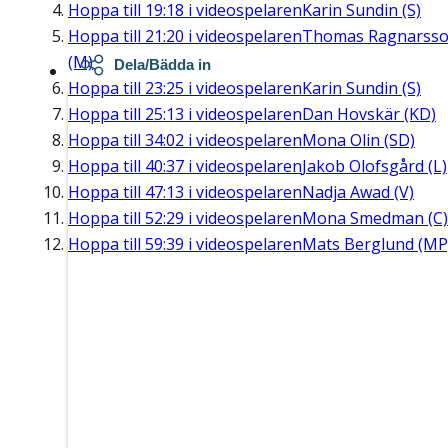
Hoppa till
19:18
i videospelaren
Karin Sundin (S)
Hoppa till
21:20
i videospelaren
Thomas Ragnarss
(M)
Dela/Bädda in
Hoppa till
23:25
i videospelaren
Karin Sundin (S)
Hoppa till
25:13
i videospelaren
Dan Hovskär (KD)
Hoppa till
34:02
i videospelaren
Mona Olin (SD)
Hoppa till
40:37
i videospelaren
Jakob Olofsgård (L)
Hoppa till
47:13
i videospelaren
Nadja Awad (V)
Hoppa till
52:29
i videospelaren
Mona Smedman (C)
Hoppa till
59:39
i videospelaren
Mats Berglund (MP