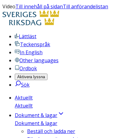
Video
Till innehåll på sidan
Till anförandelistan
Lättläst
Teckenspråk
In English
Other languages
Ordbok
Aktivera lyssna
Sök
Aktuellt
Aktuellt
Dokument & lagar
Dokument & lagar
Beställ och ladda ner