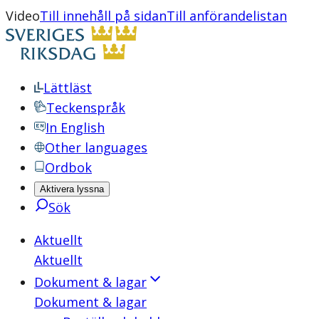
Video
Till innehåll på sidan
Till anförandelistan
Lättläst
Teckenspråk
In English
Other languages
Ordbok
Aktivera lyssna
Sök
Aktuellt
Aktuellt
Dokument & lagar
Dokument & lagar