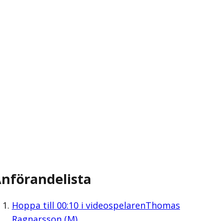
nförandelista
Hoppa till
00:10
i videospelaren
Thomas
Ragnarsson (M)