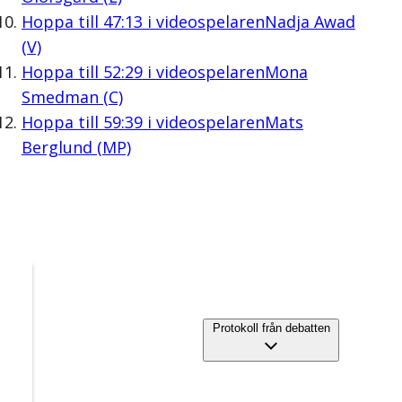
Hoppa till
47:13
i videospelaren
Nadja Awad
(V)
Hoppa till
52:29
i videospelaren
Mona
Smedman (C)
Hoppa till
59:39
i videospelaren
Mats
Berglund (MP)
Protokoll från debatten