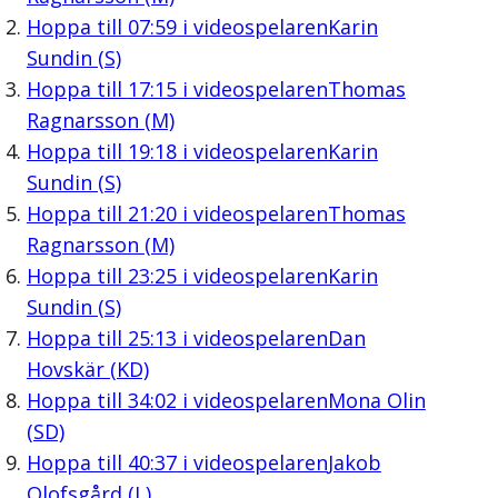
Hoppa till
07:59
i videospelaren
Karin
Sundin (S)
Hoppa till
17:15
i videospelaren
Thomas
Ragnarsson (M)
Hoppa till
19:18
i videospelaren
Karin
Sundin (S)
Hoppa till
21:20
i videospelaren
Thomas
Ragnarsson (M)
Hoppa till
23:25
i videospelaren
Karin
Sundin (S)
Hoppa till
25:13
i videospelaren
Dan
Hovskär (KD)
Hoppa till
34:02
i videospelaren
Mona Olin
(SD)
Hoppa till
40:37
i videospelaren
Jakob
Olofsgård (L)