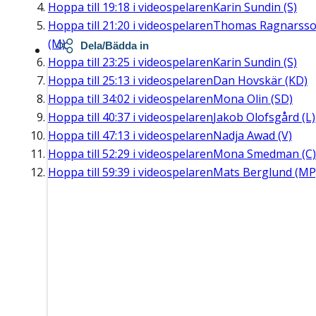
Hoppa till
19:18
i videospelaren
Karin Sundin (S)
Hoppa till
21:20
i videospelaren
Thomas Ragnarss
(M)
Dela/Bädda in
Hoppa till
23:25
i videospelaren
Karin Sundin (S)
Hoppa till
25:13
i videospelaren
Dan Hovskär (KD)
Hoppa till
34:02
i videospelaren
Mona Olin (SD)
Hoppa till
40:37
i videospelaren
Jakob Olofsgård (L)
Hoppa till
47:13
i videospelaren
Nadja Awad (V)
Hoppa till
52:29
i videospelaren
Mona Smedman (C)
Hoppa till
59:39
i videospelaren
Mats Berglund (MP