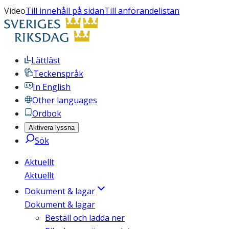
Video
Till innehåll på sidan
Till anförandelistan
Lättläst
Teckenspråk
In English
Other languages
Ordbok
Aktivera lyssna
Sök
Aktuellt
Aktuellt
Dokument & lagar
Dokument & lagar
Beställ och ladda ner