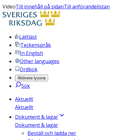
Video
Till innehåll på sidan
Till anförandelistan
Lättläst
Teckenspråk
In English
Other languages
Ordbok
Aktivera lyssna
Sök
Aktuellt
Aktuellt
Dokument & lagar
Dokument & lagar
Beställ och ladda ner