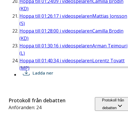
Hoppa till
01:24:09
i videospelaren
Camilla Brodin
(KD)
Hoppa till
01:26:17
i videospelaren
Mattias Jonsson
(S)
Hoppa till
01:28:00
i videospelaren
Camilla Brodin
(KD)
Hoppa till
01:30:16
i videospelaren
Arman Teimouri
(L)
Hoppa till
01:40:34
i videospelaren
Lorentz Tovatt
(MP)
Ladda ner
Protokoll från debatten
Protokoll från
Anföranden: 24
debatten