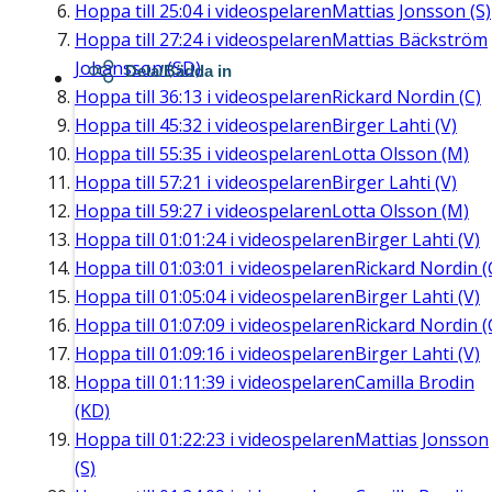
Hoppa till
25:04
i videospelaren
Mattias Jonsson (S)
Hoppa till
27:24
i videospelaren
Mattias Bäckström
Johansson (SD)
Dela/Bädda in
Hoppa till
36:13
i videospelaren
Rickard Nordin (C)
Hoppa till
45:32
i videospelaren
Birger Lahti (V)
Hoppa till
55:35
i videospelaren
Lotta Olsson (M)
Hoppa till
57:21
i videospelaren
Birger Lahti (V)
Hoppa till
59:27
i videospelaren
Lotta Olsson (M)
Hoppa till
01:01:24
i videospelaren
Birger Lahti (V)
Hoppa till
01:03:01
i videospelaren
Rickard Nordin (
Hoppa till
01:05:04
i videospelaren
Birger Lahti (V)
Hoppa till
01:07:09
i videospelaren
Rickard Nordin (
Hoppa till
01:09:16
i videospelaren
Birger Lahti (V)
Hoppa till
01:11:39
i videospelaren
Camilla Brodin
(KD)
Hoppa till
01:22:23
i videospelaren
Mattias Jonsson
(S)