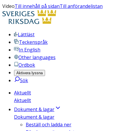
Video
Till innehåll på sidan
Till anförandelistan
Lättläst
Teckenspråk
In English
Other languages
Ordbok
Aktivera lyssna
Sök
Aktuellt
Aktuellt
Dokument & lagar
Dokument & lagar
Beställ och ladda ner