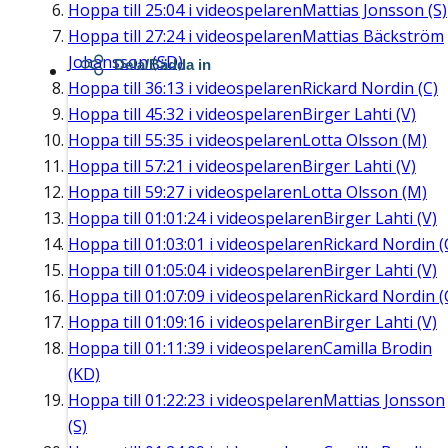
Hoppa till
25:04
i videospelaren
Mattias Jonsson (S)
Hoppa till
27:24
i videospelaren
Mattias Bäckström
Johansson (SD)
Dela/Bädda in
Hoppa till
36:13
i videospelaren
Rickard Nordin (C)
Hoppa till
45:32
i videospelaren
Birger Lahti (V)
Hoppa till
55:35
i videospelaren
Lotta Olsson (M)
Hoppa till
57:21
i videospelaren
Birger Lahti (V)
Hoppa till
59:27
i videospelaren
Lotta Olsson (M)
Hoppa till
01:01:24
i videospelaren
Birger Lahti (V)
Hoppa till
01:03:01
i videospelaren
Rickard Nordin (
Hoppa till
01:05:04
i videospelaren
Birger Lahti (V)
Hoppa till
01:07:09
i videospelaren
Rickard Nordin (
Hoppa till
01:09:16
i videospelaren
Birger Lahti (V)
Hoppa till
01:11:39
i videospelaren
Camilla Brodin
(KD)
Hoppa till
01:22:23
i videospelaren
Mattias Jonsson
(S)