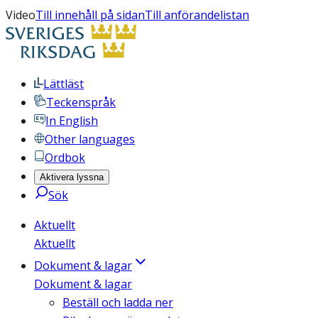
Video
Till innehåll på sidan
Till anförandelistan
Lättläst
Teckenspråk
In English
Other languages
Ordbok
Aktivera lyssna
Sök
Aktuellt
Aktuellt
Dokument & lagar
Dokument & lagar
Beställ och ladda ner