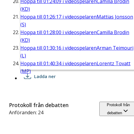
Hoppa till
01:24:09
i videospelaren
Camilla Brodin
(KD)
Hoppa till
01:26:17
i videospelaren
Mattias Jonsson
(S)
Hoppa till
01:28:00
i videospelaren
Camilla Brodin
(KD)
Hoppa till
01:30:16
i videospelaren
Arman Teimouri
(L)
Hoppa till
01:40:34
i videospelaren
Lorentz Tovatt
(MP)
Ladda ner
Protokoll från debatten
Protokoll från
Anföranden: 24
debatten