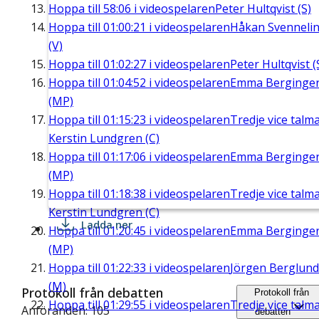
Hoppa till
58:06
i videospelaren
Peter Hultqvist (S)
Hoppa till
01:00:21
i videospelaren
Håkan Svenneli
(V)
Hoppa till
01:02:27
i videospelaren
Peter Hultqvist (
Hoppa till
01:04:52
i videospelaren
Emma Berginge
(MP)
Hoppa till
01:15:23
i videospelaren
Tredje vice talm
Kerstin Lundgren (C)
Hoppa till
01:17:06
i videospelaren
Emma Berginge
(MP)
Hoppa till
01:18:38
i videospelaren
Tredje vice talm
Kerstin Lundgren (C)
Ladda ner
Hoppa till
01:20:45
i videospelaren
Emma Berginge
(MP)
Hoppa till
01:22:33
i videospelaren
Jörgen Berglund
(M)
Protokoll från debatten
Protokoll från
Hoppa till
01:29:55
i videospelaren
Tredje vice talm
Anföranden: 105
debatten