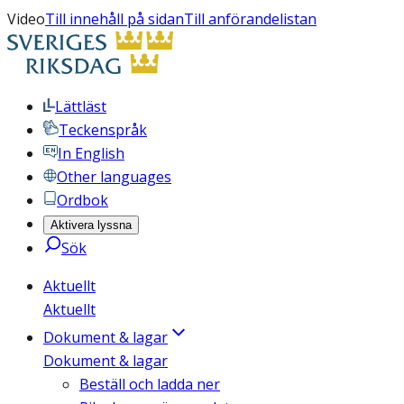
Video
Till innehåll på sidan
Till anförandelistan
Lättläst
Teckenspråk
In English
Other languages
Ordbok
Aktivera lyssna
Sök
Aktuellt
Aktuellt
Dokument & lagar
Dokument & lagar
Beställ och ladda ner