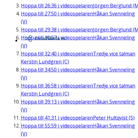
Hoppa till
26:36
i videospelaren
Jörgen Berglund (M
Hoppa till
27:50
i videospelaren
Håkan Svenneling
(V)
Hoppa till
29:38
i videospelaren
Jörgen Berglund (M
Hoppa till
30:57
i videospelaren
Håkan Svenneling
Dela/Bädda in
(V)
Hoppa till
32:40
i videospelaren
Tredje vice talman
Kerstin Lundgren (C)
Hoppa till
34:50
i videospelaren
Håkan Svenneling
(V)
Hoppa till
36:58
i videospelaren
Tredje vice talman
Kerstin Lundgren (C)
Hoppa till
39:13
i videospelaren
Håkan Svenneling
(V)
Hoppa till
41:31
i videospelaren
Peter Hultqvist (S)
Hoppa till
55:59
i videospelaren
Håkan Svenneling
(V)