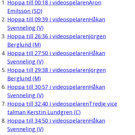
Hoppa till
00:18
i videospelaren
Aron
Emilsson (SD)
Hoppa till
09:39
i videospelaren
Håkan
Svenneling (V)
Hoppa till
26:36
i videospelaren
Jörgen
Berglund (M)
Hoppa till
27:50
i videospelaren
Håkan
Svenneling (V)
Hoppa till
29:38
i videospelaren
Jörgen
Berglund (M)
Hoppa till
30:57
i videospelaren
Håkan
Svenneling (V)
Hoppa till
32:40
i videospelaren
Tredje vice
talman Kerstin Lundgren (C)
Hoppa till
34:50
i videospelaren
Håkan
Svenneling (V)