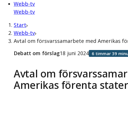
Webb-tv
Webb-tv
Start
Webb-tv
Avtal om försvarssamarbete med Amerikas före
Debatt om förslag
18 juni 2024
6 timmar 39 minu
Avtal om försvarssama
Amerikas förenta state