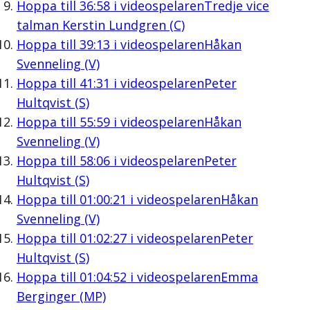
Hoppa till
36:58
i videospelaren
Tredje vice
talman Kerstin Lundgren (C)
Hoppa till
39:13
i videospelaren
Håkan
Svenneling (V)
Hoppa till
41:31
i videospelaren
Peter
Hultqvist (S)
Hoppa till
55:59
i videospelaren
Håkan
Svenneling (V)
Hoppa till
58:06
i videospelaren
Peter
Hultqvist (S)
Hoppa till
01:00:21
i videospelaren
Håkan
Svenneling (V)
Hoppa till
01:02:27
i videospelaren
Peter
Hultqvist (S)
Hoppa till
01:04:52
i videospelaren
Emma
Berginger (MP)