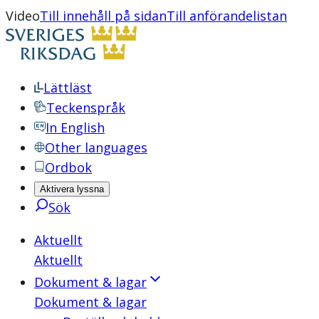
Video
Till innehåll på sidan
Till anförandelistan
Lättläst
Teckenspråk
In English
Other languages
Ordbok
Aktivera lyssna
Sök
Aktuellt
Aktuellt
Dokument & lagar
Dokument & lagar