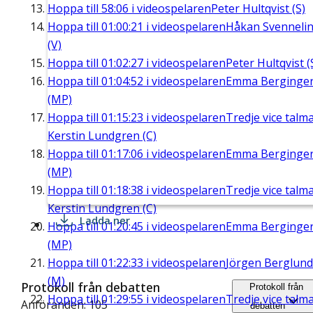
Hoppa till
58:06
i videospelaren
Peter Hultqvist (S)
Hoppa till
01:00:21
i videospelaren
Håkan Svenneli
(V)
Hoppa till
01:02:27
i videospelaren
Peter Hultqvist (
Hoppa till
01:04:52
i videospelaren
Emma Berginge
(MP)
Hoppa till
01:15:23
i videospelaren
Tredje vice talm
Kerstin Lundgren (C)
Hoppa till
01:17:06
i videospelaren
Emma Berginge
(MP)
Hoppa till
01:18:38
i videospelaren
Tredje vice talm
Kerstin Lundgren (C)
Ladda ner
Hoppa till
01:20:45
i videospelaren
Emma Berginge
(MP)
Hoppa till
01:22:33
i videospelaren
Jörgen Berglund
(M)
Protokoll från debatten
Protokoll från
Hoppa till
01:29:55
i videospelaren
Tredje vice talm
Anföranden: 105
debatten