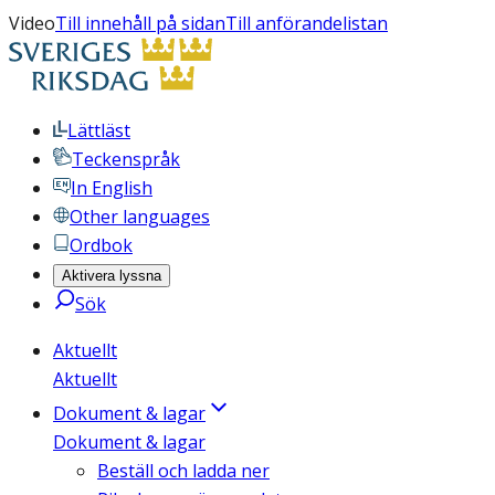
Video
Till innehåll på sidan
Till anförandelistan
Lättläst
Teckenspråk
In English
Other languages
Ordbok
Aktivera lyssna
Sök
Aktuellt
Aktuellt
Dokument & lagar
Dokument & lagar
Beställ och ladda ner