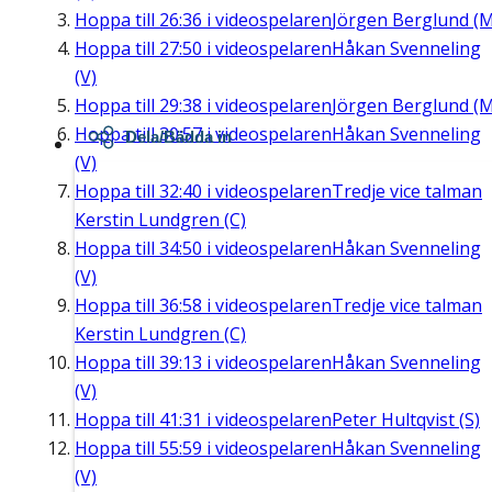
Hoppa till
26:36
i videospelaren
Jörgen Berglund (M
Hoppa till
27:50
i videospelaren
Håkan Svenneling
(V)
Hoppa till
29:38
i videospelaren
Jörgen Berglund (M
Hoppa till
30:57
i videospelaren
Håkan Svenneling
Dela/Bädda in
(V)
Hoppa till
32:40
i videospelaren
Tredje vice talman
Kerstin Lundgren (C)
Hoppa till
34:50
i videospelaren
Håkan Svenneling
(V)
Hoppa till
36:58
i videospelaren
Tredje vice talman
Kerstin Lundgren (C)
Hoppa till
39:13
i videospelaren
Håkan Svenneling
(V)
Hoppa till
41:31
i videospelaren
Peter Hultqvist (S)
Hoppa till
55:59
i videospelaren
Håkan Svenneling
(V)