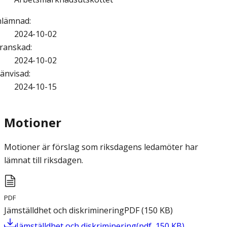
nlämnad
:
2024-10-02
ranskad
:
2024-10-02
änvisad
:
2024-10-15
Motioner
Motioner är förslag som riksdagens ledamöter har
lämnat till riksdagen.
PDF
Jämställdhet och diskriminering
PDF
(
150
KB
)
Jämställdhet och diskriminering
(
pdf
,
150
KB
)