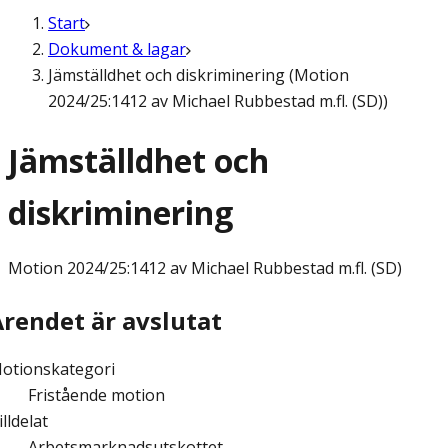
Start
Dokument & lagar
Jämställdhet och diskriminering (Motion
2024/25:1412 av Michael Rubbestad m.fl. (SD))
Jämställdhet och
diskriminering
Motion
2024/25:1412 av Michael Rubbestad m.fl. (SD)
Ärendet är avslutat
otionskategori
Fristående motion
illdelat
Arbetsmarknadsutskottet