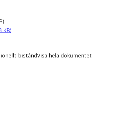
B
)
3
KB
)
onellt bistånd
Visa hela dokumentet