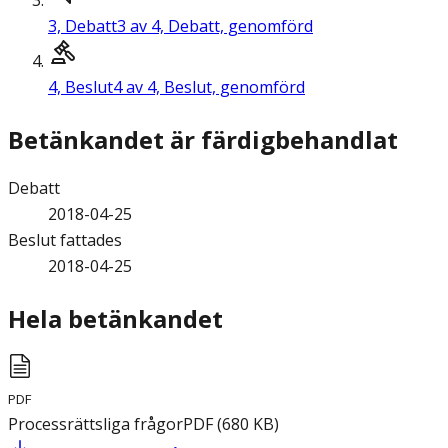
3,
Debatt
3 av 4, Debatt, genomförd
4,
Beslut
4 av 4, Beslut, genomförd
Betänkandet är färdigbehandlat
Debatt
2018-04-25
Beslut fattades
2018-04-25
Hela betänkandet
PDF
Processrättsliga frågor
PDF
(
680
KB
)