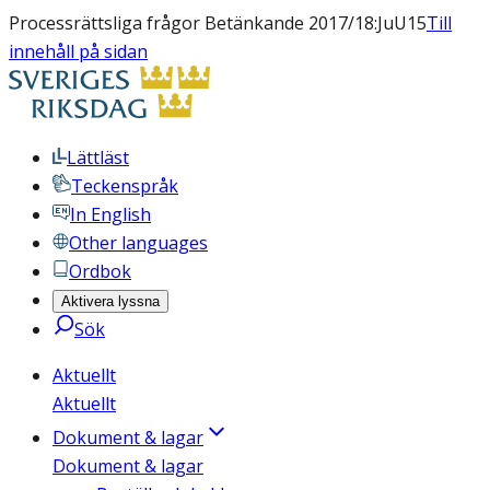
Processrättsliga frågor Betänkande 2017/18:JuU15
Till
innehåll på sidan
Lättläst
Teckenspråk
In English
Other languages
Ordbok
Aktivera lyssna
Sök
Aktuellt
Aktuellt
Dokument & lagar
Dokument & lagar