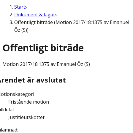
Start
Dokument & lagar
Offentligt biträde (Motion 2017/18:1375 av Emanuel
Öz (S))
Offentligt biträde
Motion
2017/18:1375 av Emanuel Öz (S)
Ärendet är avslutat
otionskategori
Fristående motion
illdelat
Justitieutskottet
nlämnad
: