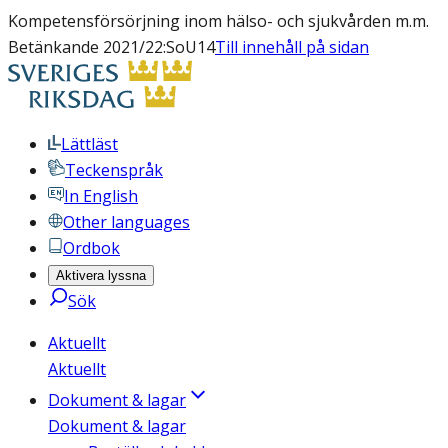
Kompetensförsörjning inom hälso- och sjukvården m.m.
Betänkande 2021/22:SoU14
Till innehåll på sidan
Lättläst
Teckenspråk
In English
Other languages
Ordbok
Aktivera lyssna
Sök
Aktuellt
Aktuellt
Dokument & lagar
Dokument & lagar