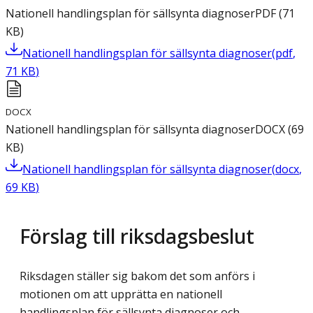
Nationell handlingsplan för sällsynta diagnoser
PDF
(
71
KB
)
Nationell handlingsplan för sällsynta diagnoser
(
pdf
,
71
KB
)
DOCX
Nationell handlingsplan för sällsynta diagnoser
DOCX
(
69
KB
)
Nationell handlingsplan för sällsynta diagnoser
(
docx
,
69
KB
)
Förslag till riksdagsbeslut
Riksdagen ställer sig bakom det som anförs i
motionen om att upprätta en nationell
handlingsplan för sällsynta diagnoser och