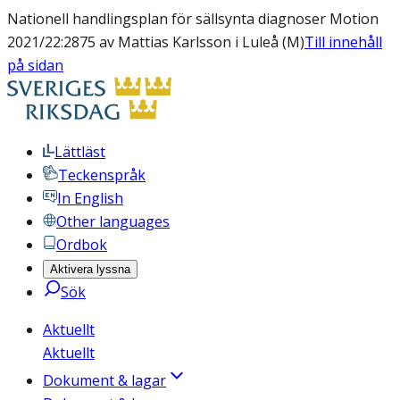
Nationell handlingsplan för sällsynta diagnoser Motion
2021/22:2875 av Mattias Karlsson i Luleå (M)
Till innehåll
på sidan
Lättläst
Teckenspråk
In English
Other languages
Ordbok
Aktivera lyssna
Sök
Aktuellt
Aktuellt
Dokument & lagar