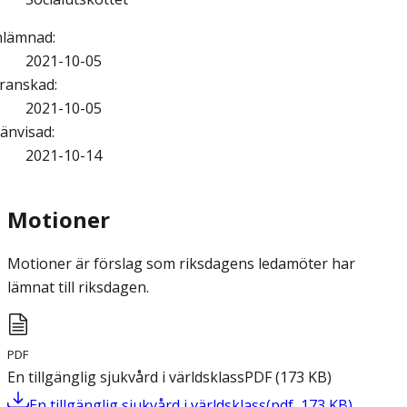
nlämnad
:
2021-10-05
ranskad
:
2021-10-05
änvisad
:
2021-10-14
Motioner
Motioner är förslag som riksdagens ledamöter har
lämnat till riksdagen.
PDF
En tillgänglig sjukvård i världsklass
PDF
(
173
KB
)
En tillgänglig sjukvård i världsklass
(
pdf
,
173
KB
)