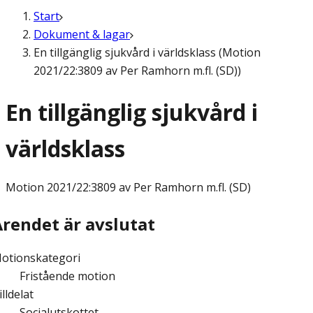
Start
Dokument & lagar
En tillgänglig sjukvård i världsklass (Motion
2021/22:3809 av Per Ramhorn m.fl. (SD))
En tillgänglig sjukvård i
världsklass
Motion
2021/22:3809 av Per Ramhorn m.fl. (SD)
Ärendet är avslutat
otionskategori
Fristående motion
illdelat
Socialutskottet