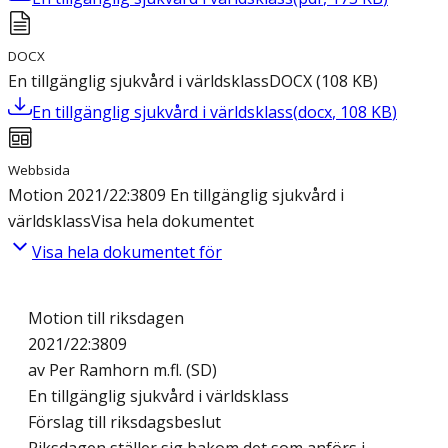
DOCX
En tillgänglig sjukvård i världsklass
DOCX
(
108
KB
)
En tillgänglig sjukvård i världsklass
(
docx
,
108
KB
)
Webbsida
Motion 2021/22:3809 En tillgänglig sjukvård i
världsklass
Visa hela dokumentet
Visa hela dokumentet för
Motion till riksdagen
2021/22:3809
av Per Ramhorn m.fl. (SD)
En tillgänglig sjukvård i världsklass
Förslag till riksdagsbeslut