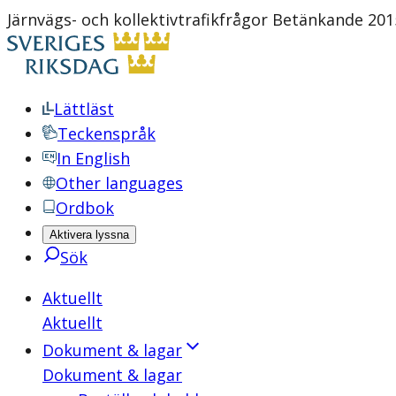
Järnvägs- och kollektivtrafikfrågor Betänkande 20
Lättläst
Teckenspråk
In English
Other languages
Ordbok
Aktivera lyssna
Sök
Aktuellt
Aktuellt
Dokument & lagar
Dokument & lagar