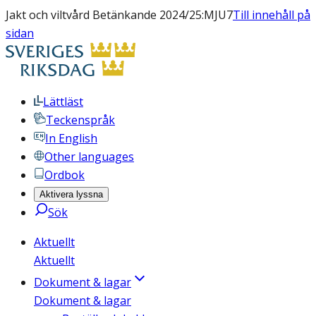
Jakt och viltvård Betänkande 2024/25:MJU7
Till innehåll på
sidan
Lättläst
Teckenspråk
In English
Other languages
Ordbok
Aktivera lyssna
Sök
Aktuellt
Aktuellt
Dokument & lagar
Dokument & lagar