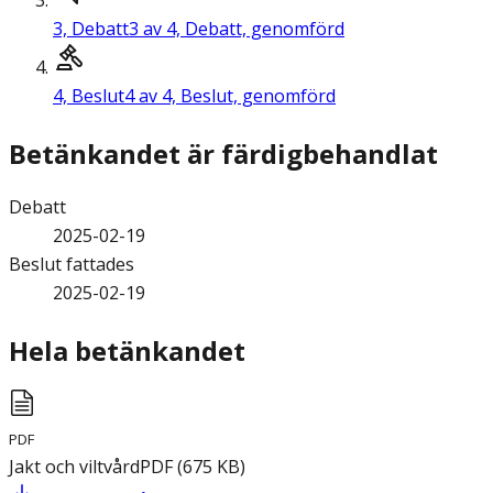
3,
Debatt
3 av 4, Debatt, genomförd
4,
Beslut
4 av 4, Beslut, genomförd
Betänkandet är färdigbehandlat
Debatt
2025-02-19
Beslut fattades
2025-02-19
Hela betänkandet
PDF
Jakt och viltvård
PDF
(
675
KB
)