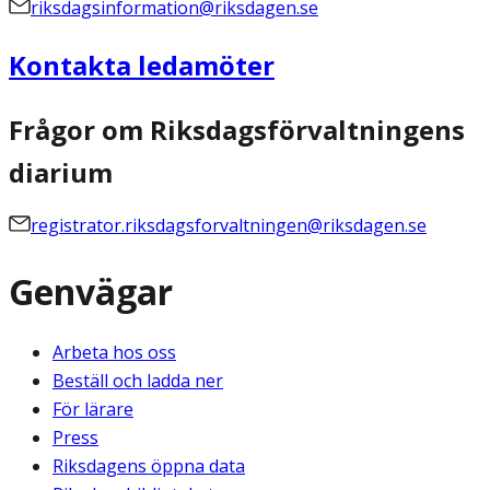
riksdagsinformation@riksdagen.se
Kontakta ledamöter
Frågor om Riksdagsförvaltningens
diarium
registrator.riksdagsforvaltningen@riksdagen.se
Genvägar
Arbeta hos oss
Beställ och ladda ner
För lärare
Press
Riksdagens öppna data