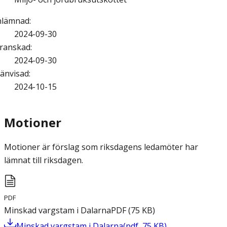
nlämnad
:
2024-09-30
ranskad
:
2024-09-30
änvisad
:
2024-10-15
Motioner
Motioner är förslag som riksdagens ledamöter har
lämnat till riksdagen.
PDF
Minskad vargstam i Dalarna
PDF
(
75
KB
)
Minskad vargstam i Dalarna
(
pdf
,
75
KB
)