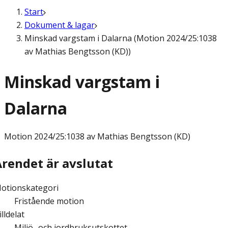
Start
Dokument & lagar
Minskad vargstam i Dalarna (Motion 2024/25:1038
av Mathias Bengtsson (KD))
Minskad vargstam i
Dalarna
Motion
2024/25:1038 av Mathias Bengtsson (KD)
Ärendet är avslutat
otionskategori
Fristående motion
illdelat
Miljö- och jordbruksutskottet