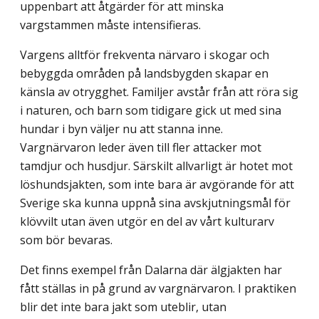
uppenbart att åtgärder för att minska
vargstammen måste intensifieras.
Vargens alltför frekventa närvaro i skogar och
bebyggda områden på landsbygden skapar en
känsla av otrygghet. Familjer avstår från att röra sig
i naturen, och barn som tidigare gick ut med sina
hundar i byn väljer nu att stanna inne.
Vargnärvaron leder även till fler attacker mot
tamdjur och husdjur. Särskilt allvarligt är hotet mot
löshundsjakten, som inte bara är avgörande för att
Sverige ska kunna uppnå sina avskjutningsmål för
klövvilt utan även utgör en del av vårt kulturarv
som bör bevaras.
Det finns exempel från Dalarna där älgjakten har
fått ställas in på grund av vargnär­varon. I praktiken
blir det inte bara jakt som uteblir, utan