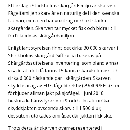
Ett inslag i Stockholms skärgårdsmiljö är skarven.
Fågelfamiljen skarv är en naturlig del i den svenska
faunan, men den har vuxit sig oerhört stark i
skärgården. Skarven tar mycket fisk och bidrar till
förfulande av skärgårdsmiljön.
Enligt länsstyrelsen finns det cirka 30 000 skarvar i
Stockholms skärgård. Siffrorna baseras på
Skärgårdsstiftelsens inventering, som bland annat
visade att det då fanns 15 kända skarvkolonier och
cirka 6 000 häckande par i skärgården. Skarven
skyddas idag av EU:s fågeldirektiv (79/409/EEG) som
förbjuder allmän jakt på sjöfågel. I juni 2018
beslutade Länsstyrelsen i Stockholm att utöka
skyddsjakten avseende skarv till 1 500 djur;
dessutom utökades området där jakten fick ske.
Trots detta är skarven överrepresenterad i