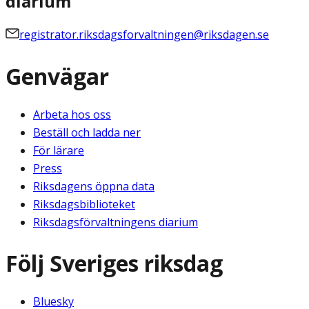
diarium
registrator.riksdagsforvaltningen@riksdagen.se
Genvägar
Arbeta hos oss
Beställ och ladda ner
För lärare
Press
Riksdagens öppna data
Riksdagsbiblioteket
Riksdagsförvaltningens diarium
Följ Sveriges riksdag
Bluesky