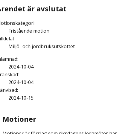
Ärendet är avslutat
otionskategori
Fristående motion
illdelat
Miljö- och jordbruksutskottet
nlämnad
:
2024-10-04
ranskad
:
2024-10-04
änvisad
:
2024-10-15
Motioner
Motioner är förslag som riksdagens ledamöter har