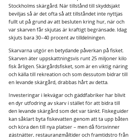
Stockholms skärgård. När tillstånd till skyddsjakt
beviljas så är det ofta så att tillståndet inte nyttjas
fullt ut på grund av att besluten kring hur, när och
var skarven får skjutas är kraftigt begränsade. Idag
skjuts bara 30–40 procent av tilldelningen.
Skarvarna utgör en betydande påverkan på fisket.
Skarven äter uppskattningsvis runt 25 miljoner kilo
fisk årligen. Skärgårdsfisket, som är en viktig näring
och källa till rekreation och som dessutom bidrar till
en levande skärgård, drabbas hårt av detta.
Investeringar i lekvägar och gäddfabriker har blivit
en dyr utfodring av skarv i stället för att bidra till
den levande skärgård som det var tänkt. Fiskeguider
kan såklart byta fiskevatten genom att ta upp båten
och köra den till nya platser – men då försvinner
gästnätter, restaurangmåltider och framtidstro från