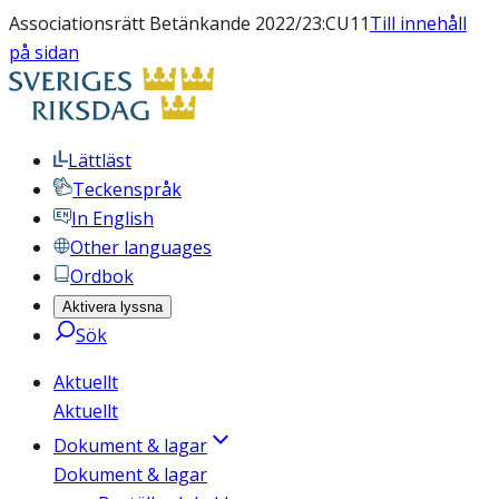
Associationsrätt Betänkande 2022/23:CU11
Till innehåll
på sidan
Lättläst
Teckenspråk
In English
Other languages
Ordbok
Aktivera lyssna
Sök
Aktuellt
Aktuellt
Dokument & lagar
Dokument & lagar