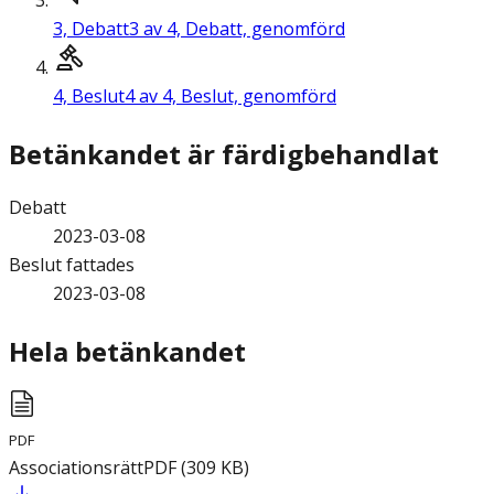
3,
Debatt
3 av 4, Debatt, genomförd
4,
Beslut
4 av 4, Beslut, genomförd
Betänkandet är färdigbehandlat
Debatt
2023-03-08
Beslut fattades
2023-03-08
Hela betänkandet
PDF
Associationsrätt
PDF
(
309
KB
)