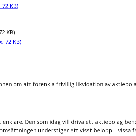
,
72
KB
)
72
KB
)
x
,
72
KB
)
en om att förenkla frivillig likvidation av aktiebol
lt enklare. Den som idag vill driva ett aktiebolag beh
omsättningen understiger ett visst belopp. I vissa f