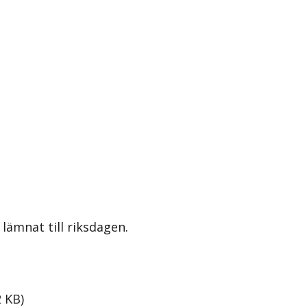
lämnat till riksdagen.
2
KB
)