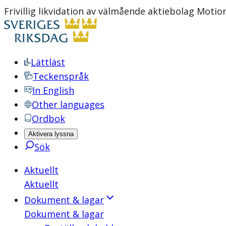
Frivillig likvidation av välmående aktiebolag Moti
Lättläst
Teckenspråk
In English
Other languages
Ordbok
Aktivera lyssna
Sök
Aktuellt
Aktuellt
Dokument & lagar
Dokument & lagar