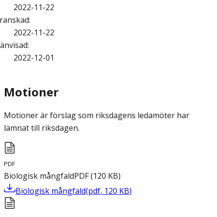
2022-11-22
ranskad
:
2022-11-22
änvisad
:
2022-12-01
Motioner
Motioner är förslag som riksdagens ledamöter har
lämnat till riksdagen.
PDF
Biologisk mångfald
PDF
(
120
KB
)
Biologisk mångfald
(
pdf
,
120
KB
)