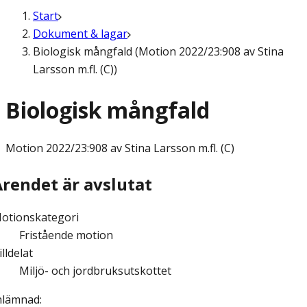
Start
Dokument & lagar
Biologisk mångfald (Motion 2022/23:908 av Stina
Larsson m.fl. (C))
Biologisk mångfald
Motion
2022/23:908 av Stina Larsson m.fl. (C)
Ärendet är avslutat
otionskategori
Fristående motion
illdelat
Miljö- och jordbruksutskottet
nlämnad
: