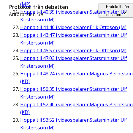
(MP)
Protokoll från debatten
Protokoll från
Hoppa till
40:39
i videospelaren
Statsminister Ulf
Anföranden: 39
debatten
Kristersson (M)
Hoppa till
41:40
i videospelaren
Erik Ottoson (M)
Hoppa till
43:47
i videospelaren
Statsminister Ulf
Kristersson (M)
Hoppa till
45:57
i videospelaren
Erik Ottoson (M)
Hoppa till
47:03
i videospelaren
Statsminister Ulf
Kristersson (M)
Hoppa till
48:24
i videospelaren
Magnus Berntsson
(KD)
Hoppa till
50:35
i videospelaren
Statsminister Ulf
Kristersson (M)
Hoppa till
52:40
i videospelaren
Magnus Berntsson
(KD)
Hoppa till
53:52
i videospelaren
Statsminister Ulf
Kristersson (M)