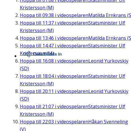
Hoppa till
01:08
i videospelaren
Statsminister Ulf
Kristersson (M)
Hoppa till
09:38
i videospelaren
Matilda Ernkrans (S
Hoppa till
11:37
i videospelaren
Statsminister Ulf
Kristersson (M)
Hoppa till
13:46
i videospelaren
Matilda Ernkrans (S
Hoppa till
14:47
i videospelaren
Statsminister Ulf
Kristersson (M)
Dela/Bädda in
Hoppa till
16:08
i videospelaren
Leonid Yurkovskiy
(SD)
Hoppa till
18:04
i videospelaren
Statsminister Ulf
Kristersson (M)
Hoppa till
20:11
i videospelaren
Leonid Yurkovskiy
(SD)
Hoppa till
21:07
i videospelaren
Statsminister Ulf
Kristersson (M)
Hoppa till
22:03
i videospelaren
Håkan Svenneling
(V)