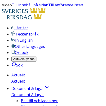
Video
Till innehåll på sidan
Till anförandelistan
Lättläst
Teckenspråk
In English
Other languages
Ordbok
Aktivera lyssna
Sök
Aktuellt
Aktuellt
Dokument & lagar
Dokument & lagar
Beställ och ladda ner