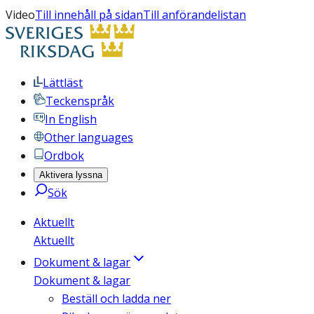
Video
Till innehåll på sidan
Till anförandelistan
Lättläst
Teckenspråk
In English
Other languages
Ordbok
Aktivera lyssna
Sök
Aktuellt
Aktuellt
Dokument & lagar
Dokument & lagar
Beställ och ladda ner