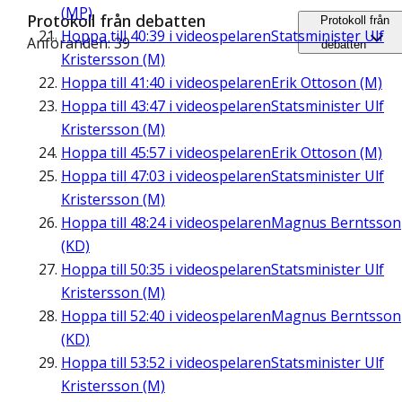
(MP)
Protokoll från debatten
Protokoll från
Hoppa till
40:39
i videospelaren
Statsminister Ulf
Anföranden: 39
debatten
Kristersson (M)
Hoppa till
41:40
i videospelaren
Erik Ottoson (M)
Hoppa till
43:47
i videospelaren
Statsminister Ulf
Kristersson (M)
Hoppa till
45:57
i videospelaren
Erik Ottoson (M)
Hoppa till
47:03
i videospelaren
Statsminister Ulf
Kristersson (M)
Hoppa till
48:24
i videospelaren
Magnus Berntsson
(KD)
Hoppa till
50:35
i videospelaren
Statsminister Ulf
Kristersson (M)
Hoppa till
52:40
i videospelaren
Magnus Berntsson
(KD)
Hoppa till
53:52
i videospelaren
Statsminister Ulf
Kristersson (M)