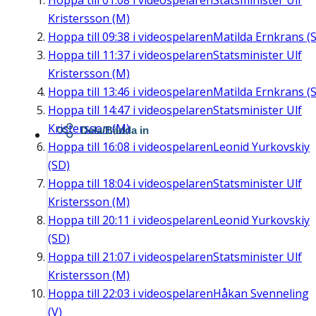
Hoppa till
01:08
i videospelaren
Statsminister Ulf
Kristersson (M)
Hoppa till
09:38
i videospelaren
Matilda Ernkrans (S
Hoppa till
11:37
i videospelaren
Statsminister Ulf
Kristersson (M)
Hoppa till
13:46
i videospelaren
Matilda Ernkrans (S
Hoppa till
14:47
i videospelaren
Statsminister Ulf
Kristersson (M)
Dela/Bädda in
Hoppa till
16:08
i videospelaren
Leonid Yurkovskiy
(SD)
Hoppa till
18:04
i videospelaren
Statsminister Ulf
Kristersson (M)
Hoppa till
20:11
i videospelaren
Leonid Yurkovskiy
(SD)
Hoppa till
21:07
i videospelaren
Statsminister Ulf
Kristersson (M)
Hoppa till
22:03
i videospelaren
Håkan Svenneling
(V)