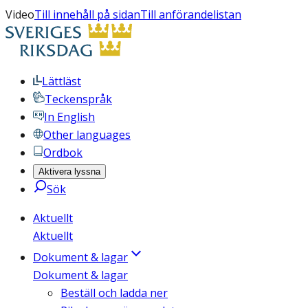
Video
Till innehåll på sidan
Till anförandelistan
Lättläst
Teckenspråk
In English
Other languages
Ordbok
Aktivera lyssna
Sök
Aktuellt
Aktuellt
Dokument & lagar
Dokument & lagar
Beställ och ladda ner