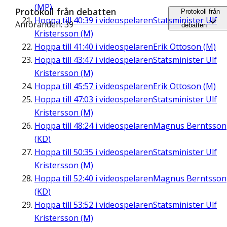
(MP)
Protokoll från debatten
Protokoll från
Hoppa till
40:39
i videospelaren
Statsminister Ulf
Anföranden: 39
debatten
Kristersson (M)
Hoppa till
41:40
i videospelaren
Erik Ottoson (M)
Hoppa till
43:47
i videospelaren
Statsminister Ulf
Kristersson (M)
Hoppa till
45:57
i videospelaren
Erik Ottoson (M)
Hoppa till
47:03
i videospelaren
Statsminister Ulf
Kristersson (M)
Hoppa till
48:24
i videospelaren
Magnus Berntsson
(KD)
Hoppa till
50:35
i videospelaren
Statsminister Ulf
Kristersson (M)
Hoppa till
52:40
i videospelaren
Magnus Berntsson
(KD)
Hoppa till
53:52
i videospelaren
Statsminister Ulf
Kristersson (M)