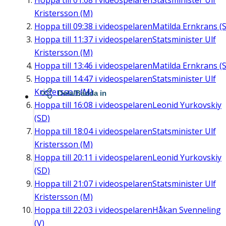
Hoppa till
01:08
i videospelaren
Statsminister Ulf
Kristersson (M)
Hoppa till
09:38
i videospelaren
Matilda Ernkrans (S
Hoppa till
11:37
i videospelaren
Statsminister Ulf
Kristersson (M)
Hoppa till
13:46
i videospelaren
Matilda Ernkrans (S
Hoppa till
14:47
i videospelaren
Statsminister Ulf
Kristersson (M)
Dela/Bädda in
Hoppa till
16:08
i videospelaren
Leonid Yurkovskiy
(SD)
Hoppa till
18:04
i videospelaren
Statsminister Ulf
Kristersson (M)
Hoppa till
20:11
i videospelaren
Leonid Yurkovskiy
(SD)
Hoppa till
21:07
i videospelaren
Statsminister Ulf
Kristersson (M)
Hoppa till
22:03
i videospelaren
Håkan Svenneling
(V)