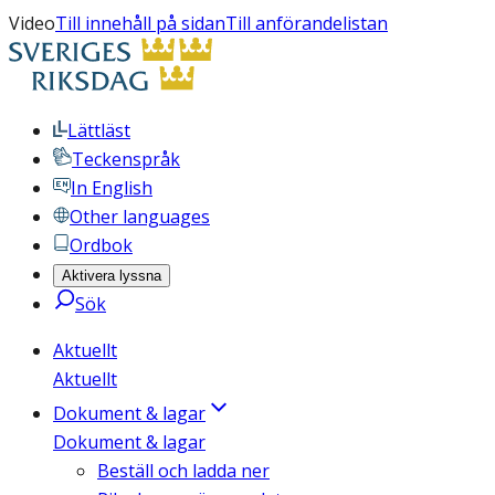
Video
Till innehåll på sidan
Till anförandelistan
Lättläst
Teckenspråk
In English
Other languages
Ordbok
Aktivera lyssna
Sök
Aktuellt
Aktuellt
Dokument & lagar
Dokument & lagar
Beställ och ladda ner