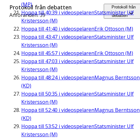
(MP)
Protokoll från debatten
Protokoll från
Hoppa till
40:39
i videospelaren
Statsminister Ulf
Anföranden: 39
debatten
Kristersson (M)
Hoppa till
41:40
i videospelaren
Erik Ottoson (M)
Hoppa till
43:47
i videospelaren
Statsminister Ulf
Kristersson (M)
Hoppa till
45:57
i videospelaren
Erik Ottoson (M)
Hoppa till
47:03
i videospelaren
Statsminister Ulf
Kristersson (M)
Hoppa till
48:24
i videospelaren
Magnus Berntsson
(KD)
Hoppa till
50:35
i videospelaren
Statsminister Ulf
Kristersson (M)
Hoppa till
52:40
i videospelaren
Magnus Berntsson
(KD)
Hoppa till
53:52
i videospelaren
Statsminister Ulf
Kristersson (M)