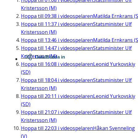
Hoppa till
01:08
i videospelaren
Statsminister Ulf
Kristersson (M)
Hoppa till
09:38
i videospelaren
Matilda Ernkrans (S
Hoppa till
11:37
i videospelaren
Statsminister Ulf
Kristersson (M)
Hoppa till
13:46
i videospelaren
Matilda Ernkrans (S
Hoppa till
14:47
i videospelaren
Statsminister Ulf
Kristersson (M)
Dela/Bädda in
Hoppa till
16:08
i videospelaren
Leonid Yurkovskiy
(SD)
Hoppa till
18:04
i videospelaren
Statsminister Ulf
Kristersson (M)
Hoppa till
20:11
i videospelaren
Leonid Yurkovskiy
(SD)
Hoppa till
21:07
i videospelaren
Statsminister Ulf
Kristersson (M)
Hoppa till
22:03
i videospelaren
Håkan Svenneling
(V)