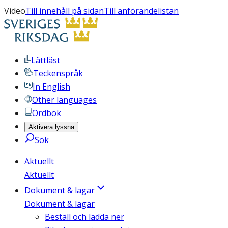
Video
Till innehåll på sidan
Till anförandelistan
Lättläst
Teckenspråk
In English
Other languages
Ordbok
Aktivera lyssna
Sök
Aktuellt
Aktuellt
Dokument & lagar
Dokument & lagar
Beställ och ladda ner