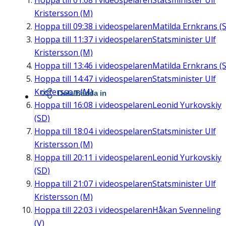
Hoppa till
01:08
i videospelaren
Statsminister Ulf
Kristersson (M)
Hoppa till
09:38
i videospelaren
Matilda Ernkrans (S
Hoppa till
11:37
i videospelaren
Statsminister Ulf
Kristersson (M)
Hoppa till
13:46
i videospelaren
Matilda Ernkrans (S
Hoppa till
14:47
i videospelaren
Statsminister Ulf
Kristersson (M)
Dela/Bädda in
Hoppa till
16:08
i videospelaren
Leonid Yurkovskiy
(SD)
Hoppa till
18:04
i videospelaren
Statsminister Ulf
Kristersson (M)
Hoppa till
20:11
i videospelaren
Leonid Yurkovskiy
(SD)
Hoppa till
21:07
i videospelaren
Statsminister Ulf
Kristersson (M)
Hoppa till
22:03
i videospelaren
Håkan Svenneling
(V)