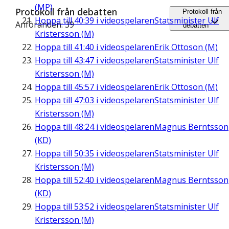
(MP)
Protokoll från debatten
Protokoll från
Hoppa till
40:39
i videospelaren
Statsminister Ulf
Anföranden: 39
debatten
Kristersson (M)
Hoppa till
41:40
i videospelaren
Erik Ottoson (M)
Hoppa till
43:47
i videospelaren
Statsminister Ulf
Kristersson (M)
Hoppa till
45:57
i videospelaren
Erik Ottoson (M)
Hoppa till
47:03
i videospelaren
Statsminister Ulf
Kristersson (M)
Hoppa till
48:24
i videospelaren
Magnus Berntsson
(KD)
Hoppa till
50:35
i videospelaren
Statsminister Ulf
Kristersson (M)
Hoppa till
52:40
i videospelaren
Magnus Berntsson
(KD)
Hoppa till
53:52
i videospelaren
Statsminister Ulf
Kristersson (M)