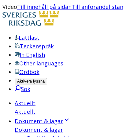
Video
Till innehåll på sidan
Till anförandelistan
Lättläst
Teckenspråk
In English
Other languages
Ordbok
Aktivera lyssna
Sök
Aktuellt
Aktuellt
Dokument & lagar
Dokument & lagar