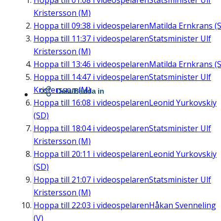
Hoppa till
01:08
i videospelaren
Statsminister Ulf
Kristersson (M)
Hoppa till
09:38
i videospelaren
Matilda Ernkrans (S
Hoppa till
11:37
i videospelaren
Statsminister Ulf
Kristersson (M)
Hoppa till
13:46
i videospelaren
Matilda Ernkrans (S
Hoppa till
14:47
i videospelaren
Statsminister Ulf
Kristersson (M)
Dela/Bädda in
Hoppa till
16:08
i videospelaren
Leonid Yurkovskiy
(SD)
Hoppa till
18:04
i videospelaren
Statsminister Ulf
Kristersson (M)
Hoppa till
20:11
i videospelaren
Leonid Yurkovskiy
(SD)
Hoppa till
21:07
i videospelaren
Statsminister Ulf
Kristersson (M)
Hoppa till
22:03
i videospelaren
Håkan Svenneling
(V)