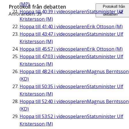
(MP)
Protokoll från debatten
Protokoll från
Hoppa till
40:39
i videospelaren
Statsminister Ulf
Anföranden: 39
debatten
Kristersson (M)
Hoppa till
41:40
i videospelaren
Erik Ottoson (M)
Hoppa till
43:47
i videospelaren
Statsminister Ulf
Kristersson (M)
Hoppa till
45:57
i videospelaren
Erik Ottoson (M)
Hoppa till
47:03
i videospelaren
Statsminister Ulf
Kristersson (M)
Hoppa till
48:24
i videospelaren
Magnus Berntsson
(KD)
Hoppa till
50:35
i videospelaren
Statsminister Ulf
Kristersson (M)
Hoppa till
52:40
i videospelaren
Magnus Berntsson
(KD)
Hoppa till
53:52
i videospelaren
Statsminister Ulf
Kristersson (M)