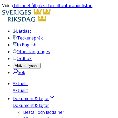
Video
Till innehåll på sidan
Till anförandelistan
Lättläst
Teckenspråk
In English
Other languages
Ordbok
Aktivera lyssna
Sök
Aktuellt
Aktuellt
Dokument & lagar
Dokument & lagar
Beställ och ladda ner