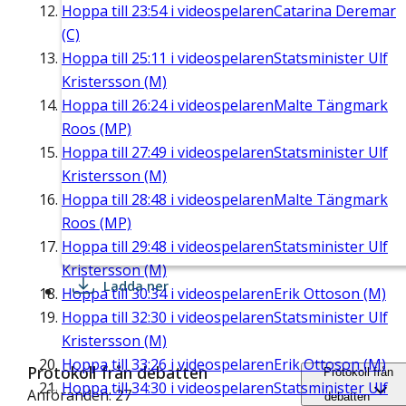
Hoppa till
23:54
i videospelaren
Catarina Deremar
(C)
Hoppa till
25:11
i videospelaren
Statsminister Ulf
Kristersson (M)
Hoppa till
26:24
i videospelaren
Malte Tängmark
Roos (MP)
Hoppa till
27:49
i videospelaren
Statsminister Ulf
Kristersson (M)
Hoppa till
28:48
i videospelaren
Malte Tängmark
Roos (MP)
Hoppa till
29:48
i videospelaren
Statsminister Ulf
Kristersson (M)
Ladda ner
Hoppa till
30:34
i videospelaren
Erik Ottoson (M)
Hoppa till
32:30
i videospelaren
Statsminister Ulf
Kristersson (M)
Hoppa till
33:26
i videospelaren
Erik Ottoson (M)
Protokoll från debatten
Protokoll från
Hoppa till
34:30
i videospelaren
Statsminister Ulf
Anföranden: 27
debatten