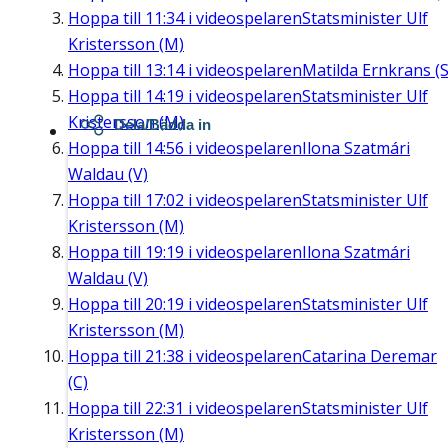
Hoppa till
11:34
i videospelaren
Statsminister Ulf
Kristersson (M)
Hoppa till
13:14
i videospelaren
Matilda Ernkrans (S
Hoppa till
14:19
i videospelaren
Statsminister Ulf
Kristersson (M)
Dela/Bädda in
Hoppa till
14:56
i videospelaren
Ilona Szatmári
Waldau (V)
Hoppa till
17:02
i videospelaren
Statsminister Ulf
Kristersson (M)
Hoppa till
19:19
i videospelaren
Ilona Szatmári
Waldau (V)
Hoppa till
20:19
i videospelaren
Statsminister Ulf
Kristersson (M)
Hoppa till
21:38
i videospelaren
Catarina Deremar
(C)
Hoppa till
22:31
i videospelaren
Statsminister Ulf
Kristersson (M)