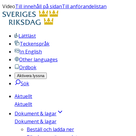
Video
Till innehåll på sidan
Till anförandelistan
Lättläst
Teckenspråk
In English
Other languages
Ordbok
Aktivera lyssna
Sök
Aktuellt
Aktuellt
Dokument & lagar
Dokument & lagar
Beställ och ladda ner