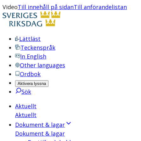
Video
Till innehåll på sidan
Till anförandelistan
Lättläst
Teckenspråk
In English
Other languages
Ordbok
Aktivera lyssna
Sök
Aktuellt
Aktuellt
Dokument & lagar
Dokument & lagar