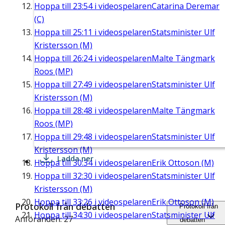
Hoppa till
23:54
i videospelaren
Catarina Deremar
(C)
Hoppa till
25:11
i videospelaren
Statsminister Ulf
Kristersson (M)
Hoppa till
26:24
i videospelaren
Malte Tängmark
Roos (MP)
Hoppa till
27:49
i videospelaren
Statsminister Ulf
Kristersson (M)
Hoppa till
28:48
i videospelaren
Malte Tängmark
Roos (MP)
Hoppa till
29:48
i videospelaren
Statsminister Ulf
Kristersson (M)
Ladda ner
Hoppa till
30:34
i videospelaren
Erik Ottoson (M)
Hoppa till
32:30
i videospelaren
Statsminister Ulf
Kristersson (M)
Hoppa till
33:26
i videospelaren
Erik Ottoson (M)
Protokoll från debatten
Protokoll från
Hoppa till
34:30
i videospelaren
Statsminister Ulf
Anföranden: 27
debatten