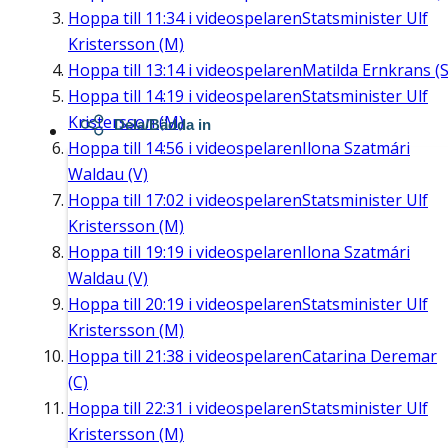
Hoppa till
11:34
i videospelaren
Statsminister Ulf
Kristersson (M)
Hoppa till
13:14
i videospelaren
Matilda Ernkrans (S
Hoppa till
14:19
i videospelaren
Statsminister Ulf
Kristersson (M)
Dela/Bädda in
Hoppa till
14:56
i videospelaren
Ilona Szatmári
Waldau (V)
Hoppa till
17:02
i videospelaren
Statsminister Ulf
Kristersson (M)
Hoppa till
19:19
i videospelaren
Ilona Szatmári
Waldau (V)
Hoppa till
20:19
i videospelaren
Statsminister Ulf
Kristersson (M)
Hoppa till
21:38
i videospelaren
Catarina Deremar
(C)
Hoppa till
22:31
i videospelaren
Statsminister Ulf
Kristersson (M)