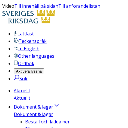
Video
Till innehåll på sidan
Till anförandelistan
Lättläst
Teckenspråk
In English
Other languages
Ordbok
Aktivera lyssna
Sök
Aktuellt
Aktuellt
Dokument & lagar
Dokument & lagar
Beställ och ladda ner