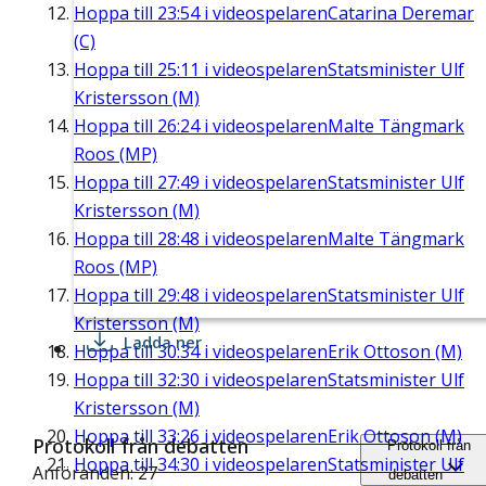
Hoppa till
23:54
i videospelaren
Catarina Deremar
(C)
Hoppa till
25:11
i videospelaren
Statsminister Ulf
Kristersson (M)
Hoppa till
26:24
i videospelaren
Malte Tängmark
Roos (MP)
Hoppa till
27:49
i videospelaren
Statsminister Ulf
Kristersson (M)
Hoppa till
28:48
i videospelaren
Malte Tängmark
Roos (MP)
Hoppa till
29:48
i videospelaren
Statsminister Ulf
Kristersson (M)
Ladda ner
Hoppa till
30:34
i videospelaren
Erik Ottoson (M)
Hoppa till
32:30
i videospelaren
Statsminister Ulf
Kristersson (M)
Hoppa till
33:26
i videospelaren
Erik Ottoson (M)
Protokoll från debatten
Protokoll från
Hoppa till
34:30
i videospelaren
Statsminister Ulf
Anföranden: 27
debatten