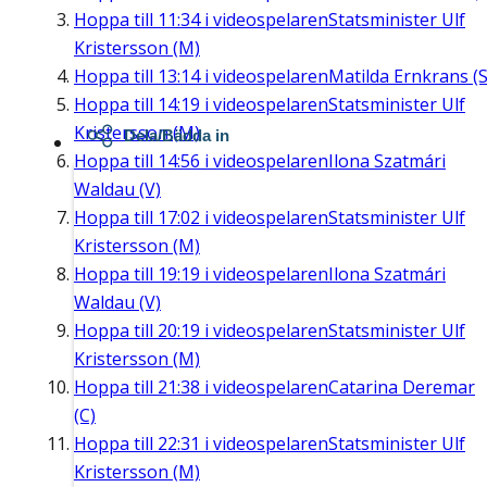
Hoppa till
11:34
i videospelaren
Statsminister Ulf
Kristersson (M)
Hoppa till
13:14
i videospelaren
Matilda Ernkrans (S
Hoppa till
14:19
i videospelaren
Statsminister Ulf
Kristersson (M)
Dela/Bädda in
Hoppa till
14:56
i videospelaren
Ilona Szatmári
Waldau (V)
Hoppa till
17:02
i videospelaren
Statsminister Ulf
Kristersson (M)
Hoppa till
19:19
i videospelaren
Ilona Szatmári
Waldau (V)
Hoppa till
20:19
i videospelaren
Statsminister Ulf
Kristersson (M)
Hoppa till
21:38
i videospelaren
Catarina Deremar
(C)
Hoppa till
22:31
i videospelaren
Statsminister Ulf
Kristersson (M)