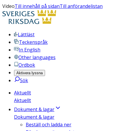
Video
Till innehåll på sidan
Till anförandelistan
Lättläst
Teckenspråk
In English
Other languages
Ordbok
Aktivera lyssna
Sök
Aktuellt
Aktuellt
Dokument & lagar
Dokument & lagar
Beställ och ladda ner