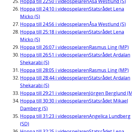
Hoppa till
22:50
i videospelaren
Åsa Westlund (S)
Hoppa till
24:10
i videospelaren
Statsrådet Lena
Micko (S)
Hoppa till
24:56
i videospelaren
Åsa Westlund (S)
Hoppa till
25:18
i videospelaren
Statsrådet Lena
Micko (S)
Hoppa till
26:07
i videospelaren
Rasmus Ling (MP)
Hoppa till
26:51
i videospelaren
Statsrådet Ardalan
Shekarabi (S)
Hoppa till
28:05
i videospelaren
Rasmus Ling (MP)
Hoppa till
28:44
i videospelaren
Statsrådet Ardalan
Shekarabi (S)
Hoppa till
29:21
i videospelaren
Jörgen Berglund (M
Hoppa till
30:30
i videospelaren
Statsrådet Mikael
Damberg (S)
Hoppa till
31:23
i videospelaren
Angelica Lundberg
(SD)
Hoppa till
32:25
i videospelaren
Statsrådet Lena