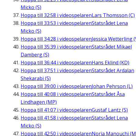
Micko (S)
Hoppa till
32:58
i videospelaren
Lars Thomsson (C)
Hoppa till
33:53
i videospelaren
Statsrådet Lena
Micko (S)
Hoppa till
34:28
i videospelaren
Jessica Wetterling (
Hoppa till
35:39
i videospelaren
Statsrådet Mikael
Damberg (S)
Hoppa till
36:44
i videospelaren
Hans Eklind (KD)
Hoppa till
37:51
i videospelaren
Statsrådet Ardalan
Shekarabi (S)
Hoppa till
39:00
i videospelaren
Johan Pehrson (L)
Hoppa till
40:08
i videospelaren
Statsrådet Åsa
Lindhagen (MP)
Hoppa till
41:07
i videospelaren
Gustaf Lantz (S)
Hoppa till
41:58
i videospelaren
Statsrådet Lena
Micko (S)
Hoppa till
42:50
i videospelaren
Noria Manouchi (M