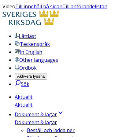
Video
Till innehåll på sidan
Till anförandelistan
Lättläst
Teckenspråk
In English
Other languages
Ordbok
Aktivera lyssna
Sök
Aktuellt
Aktuellt
Dokument & lagar
Dokument & lagar
Beställ och ladda ner