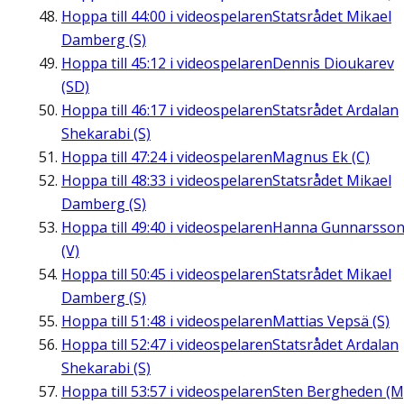
Hoppa till
44:00
i videospelaren
Statsrådet Mikael
Damberg (S)
Hoppa till
45:12
i videospelaren
Dennis Dioukarev
(SD)
Hoppa till
46:17
i videospelaren
Statsrådet Ardalan
Shekarabi (S)
Hoppa till
47:24
i videospelaren
Magnus Ek (C)
Hoppa till
48:33
i videospelaren
Statsrådet Mikael
Damberg (S)
Hoppa till
49:40
i videospelaren
Hanna Gunnarsso
(V)
Hoppa till
50:45
i videospelaren
Statsrådet Mikael
Damberg (S)
Hoppa till
51:48
i videospelaren
Mattias Vepsä (S)
Hoppa till
52:47
i videospelaren
Statsrådet Ardalan
Shekarabi (S)
Hoppa till
53:57
i videospelaren
Sten Bergheden (M