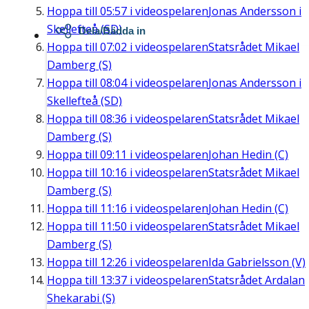
Hoppa till
05:57
i videospelaren
Jonas Andersson i
Skellefteå (SD)
Dela/Bädda in
Hoppa till
07:02
i videospelaren
Statsrådet Mikael
Damberg (S)
Hoppa till
08:04
i videospelaren
Jonas Andersson i
Skellefteå (SD)
Hoppa till
08:36
i videospelaren
Statsrådet Mikael
Damberg (S)
Hoppa till
09:11
i videospelaren
Johan Hedin (C)
Hoppa till
10:16
i videospelaren
Statsrådet Mikael
Damberg (S)
Hoppa till
11:16
i videospelaren
Johan Hedin (C)
Hoppa till
11:50
i videospelaren
Statsrådet Mikael
Damberg (S)
Hoppa till
12:26
i videospelaren
Ida Gabrielsson (V)
Hoppa till
13:37
i videospelaren
Statsrådet Ardalan
Shekarabi (S)