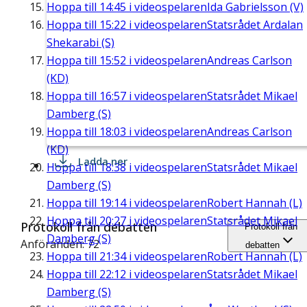
Hoppa till
14:45
i videospelaren
Ida Gabrielsson (V)
Hoppa till
15:22
i videospelaren
Statsrådet Ardalan
Shekarabi (S)
Hoppa till
15:52
i videospelaren
Andreas Carlson
(KD)
Hoppa till
16:57
i videospelaren
Statsrådet Mikael
Damberg (S)
Hoppa till
18:03
i videospelaren
Andreas Carlson
(KD)
Ladda ner
Hoppa till
18:38
i videospelaren
Statsrådet Mikael
Damberg (S)
Hoppa till
19:14
i videospelaren
Robert Hannah (L)
Hoppa till
20:27
i videospelaren
Statsrådet Mikael
Protokoll från debatten
Protokoll från
Damberg (S)
Anföranden: 72
debatten
Hoppa till
21:34
i videospelaren
Robert Hannah (L)
Hoppa till
22:12
i videospelaren
Statsrådet Mikael
Damberg (S)