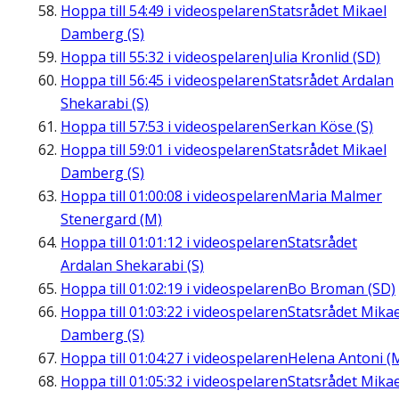
Hoppa till
54:49
i videospelaren
Statsrådet Mikael
Damberg (S)
Hoppa till
55:32
i videospelaren
Julia Kronlid (SD)
Hoppa till
56:45
i videospelaren
Statsrådet Ardalan
Shekarabi (S)
Hoppa till
57:53
i videospelaren
Serkan Köse (S)
Hoppa till
59:01
i videospelaren
Statsrådet Mikael
Damberg (S)
Hoppa till
01:00:08
i videospelaren
Maria Malmer
Stenergard (M)
Hoppa till
01:01:12
i videospelaren
Statsrådet
Ardalan Shekarabi (S)
Hoppa till
01:02:19
i videospelaren
Bo Broman (SD)
Hoppa till
01:03:22
i videospelaren
Statsrådet Mikae
Damberg (S)
Hoppa till
01:04:27
i videospelaren
Helena Antoni (
Hoppa till
01:05:32
i videospelaren
Statsrådet Mikae