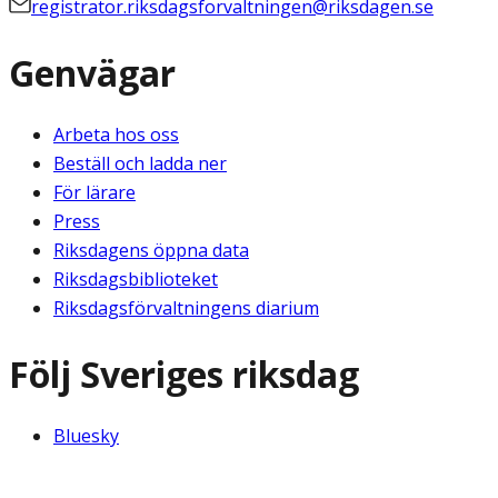
registrator.riksdagsforvaltningen@riksdagen.se
Genvägar
Arbeta hos oss
Beställ och ladda ner
För lärare
Press
Riksdagens öppna data
Riksdagsbiblioteket
Riksdagsförvaltningens diarium
Följ Sveriges riksdag
Bluesky