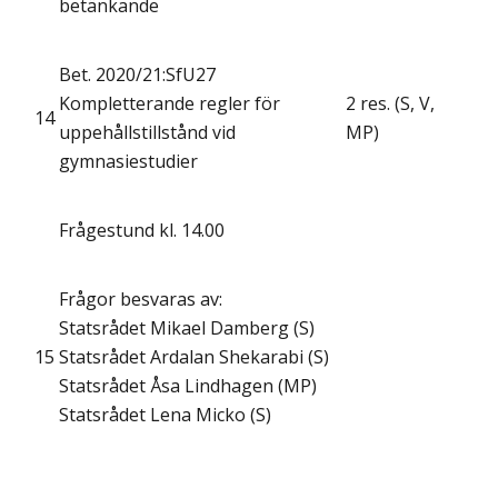
betänkande
Bet. 2020/21:SfU27
Kompletterande regler för
2 res. (S, V,
14
uppehållstillstånd vid
MP)
gymnasiestudier
Frågestund kl. 14.00
Frågor besvaras av:
Statsrådet Mikael Damberg (S)
15
Statsrådet Ardalan Shekarabi (S)
Statsrådet Åsa Lindhagen (MP)
Statsrådet Lena Micko (S)