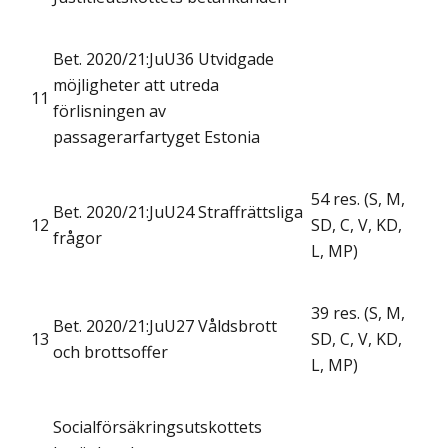
Bet. 2020/21:JuU36 Utvidgade
möjligheter att utreda
11
förlisningen av
passagerarfartyget Estonia
54 res. (S, M,
Bet. 2020/21:JuU24 Straffrättsliga
12
SD, C, V, KD,
frågor
L, MP)
39 res. (S, M,
Bet. 2020/21:JuU27 Våldsbrott
13
SD, C, V, KD,
och brottsoffer
L, MP)
Socialförsäkringsutskottets