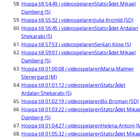
Hoppa till
54:49
i videospelaren
Statsrådet Mikael
Damberg (S)
Hoppa till
55:32
i videospelaren
Julia Kronlid (SD)
Hoppa till
56:45
i videospelaren
Statsrådet Ardalan
Shekarabi (S)
Hoppa till
57:53
i videospelaren
Serkan Köse (S)
Hoppa till
59:01
i videospelaren
Statsrådet Mikael
Damberg (S)
Hoppa till
01:00:08
i videospelaren
Maria Malmer
Stenergard (M)
Hoppa till
01:01:12
i videospelaren
Statsrådet
Ardalan Shekarabi (S)
Hoppa till
01:02:19
i videospelaren
Bo Broman (SD)
Hoppa till
01:03:22
i videospelaren
Statsrådet Mikae
Damberg (S)
Hoppa till
01:04:27
i videospelaren
Helena Antoni (
Hoppa till
01:05:32
i videospelaren
Statsrådet Mikae