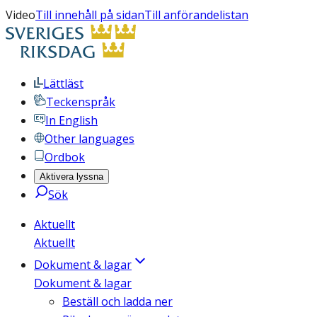
Video
Till innehåll på sidan
Till anförandelistan
Lättläst
Teckenspråk
In English
Other languages
Ordbok
Aktivera lyssna
Sök
Aktuellt
Aktuellt
Dokument & lagar
Dokument & lagar
Beställ och ladda ner