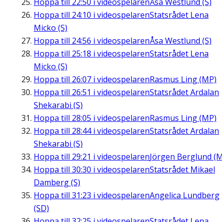
Hoppa till
22:50
i videospelaren
Åsa Westlund (S)
Hoppa till
24:10
i videospelaren
Statsrådet Lena
Micko (S)
Hoppa till
24:56
i videospelaren
Åsa Westlund (S)
Hoppa till
25:18
i videospelaren
Statsrådet Lena
Micko (S)
Hoppa till
26:07
i videospelaren
Rasmus Ling (MP)
Hoppa till
26:51
i videospelaren
Statsrådet Ardalan
Shekarabi (S)
Hoppa till
28:05
i videospelaren
Rasmus Ling (MP)
Hoppa till
28:44
i videospelaren
Statsrådet Ardalan
Shekarabi (S)
Hoppa till
29:21
i videospelaren
Jörgen Berglund (M
Hoppa till
30:30
i videospelaren
Statsrådet Mikael
Damberg (S)
Hoppa till
31:23
i videospelaren
Angelica Lundberg
(SD)
Hoppa till
32:25
i videospelaren
Statsrådet Lena