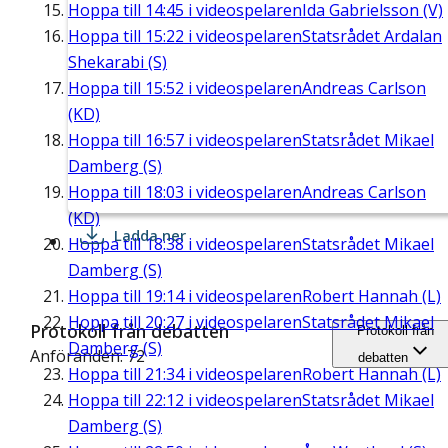
Hoppa till
14:45
i videospelaren
Ida Gabrielsson (V)
Hoppa till
15:22
i videospelaren
Statsrådet Ardalan
Shekarabi (S)
Hoppa till
15:52
i videospelaren
Andreas Carlson
(KD)
Hoppa till
16:57
i videospelaren
Statsrådet Mikael
Damberg (S)
Hoppa till
18:03
i videospelaren
Andreas Carlson
(KD)
Ladda ner
Hoppa till
18:38
i videospelaren
Statsrådet Mikael
Damberg (S)
Hoppa till
19:14
i videospelaren
Robert Hannah (L)
Hoppa till
20:27
i videospelaren
Statsrådet Mikael
Protokoll från debatten
Protokoll från
Damberg (S)
Anföranden: 72
debatten
Hoppa till
21:34
i videospelaren
Robert Hannah (L)
Hoppa till
22:12
i videospelaren
Statsrådet Mikael
Damberg (S)