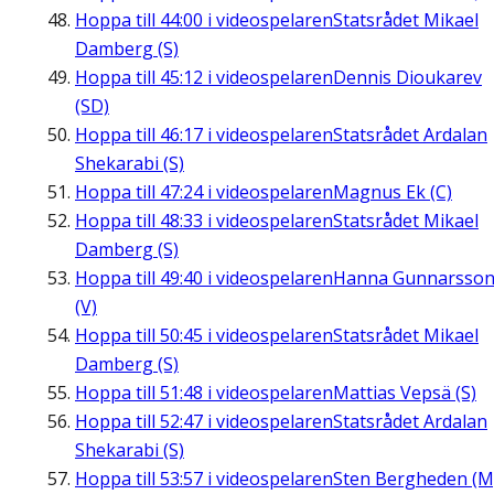
Hoppa till
44:00
i videospelaren
Statsrådet Mikael
Damberg (S)
Hoppa till
45:12
i videospelaren
Dennis Dioukarev
(SD)
Hoppa till
46:17
i videospelaren
Statsrådet Ardalan
Shekarabi (S)
Hoppa till
47:24
i videospelaren
Magnus Ek (C)
Hoppa till
48:33
i videospelaren
Statsrådet Mikael
Damberg (S)
Hoppa till
49:40
i videospelaren
Hanna Gunnarsso
(V)
Hoppa till
50:45
i videospelaren
Statsrådet Mikael
Damberg (S)
Hoppa till
51:48
i videospelaren
Mattias Vepsä (S)
Hoppa till
52:47
i videospelaren
Statsrådet Ardalan
Shekarabi (S)
Hoppa till
53:57
i videospelaren
Sten Bergheden (M