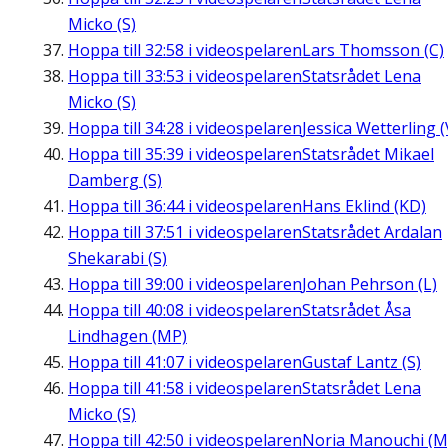
Micko (S)
Hoppa till
32:58
i videospelaren
Lars Thomsson (C)
Hoppa till
33:53
i videospelaren
Statsrådet Lena
Micko (S)
Hoppa till
34:28
i videospelaren
Jessica Wetterling (
Hoppa till
35:39
i videospelaren
Statsrådet Mikael
Damberg (S)
Hoppa till
36:44
i videospelaren
Hans Eklind (KD)
Hoppa till
37:51
i videospelaren
Statsrådet Ardalan
Shekarabi (S)
Hoppa till
39:00
i videospelaren
Johan Pehrson (L)
Hoppa till
40:08
i videospelaren
Statsrådet Åsa
Lindhagen (MP)
Hoppa till
41:07
i videospelaren
Gustaf Lantz (S)
Hoppa till
41:58
i videospelaren
Statsrådet Lena
Micko (S)
Hoppa till
42:50
i videospelaren
Noria Manouchi (M