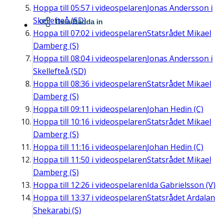
Hoppa till
05:57
i videospelaren
Jonas Andersson i
Skellefteå (SD)
Dela/Bädda in
Hoppa till
07:02
i videospelaren
Statsrådet Mikael
Damberg (S)
Hoppa till
08:04
i videospelaren
Jonas Andersson i
Skellefteå (SD)
Hoppa till
08:36
i videospelaren
Statsrådet Mikael
Damberg (S)
Hoppa till
09:11
i videospelaren
Johan Hedin (C)
Hoppa till
10:16
i videospelaren
Statsrådet Mikael
Damberg (S)
Hoppa till
11:16
i videospelaren
Johan Hedin (C)
Hoppa till
11:50
i videospelaren
Statsrådet Mikael
Damberg (S)
Hoppa till
12:26
i videospelaren
Ida Gabrielsson (V)
Hoppa till
13:37
i videospelaren
Statsrådet Ardalan
Shekarabi (S)