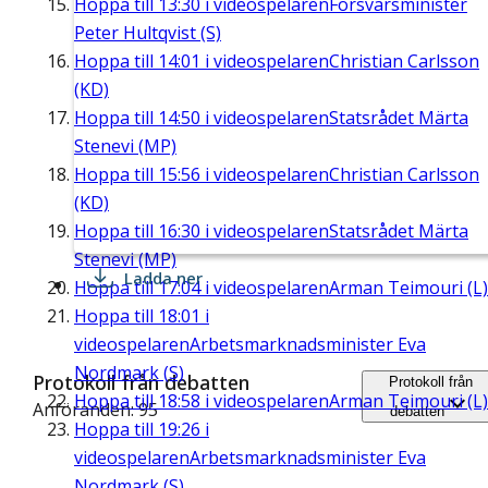
Hoppa till
13:30
i videospelaren
Försvarsminister
Peter Hultqvist (S)
Hoppa till
14:01
i videospelaren
Christian Carlsson
(KD)
Hoppa till
14:50
i videospelaren
Statsrådet Märta
Stenevi (MP)
Hoppa till
15:56
i videospelaren
Christian Carlsson
(KD)
Hoppa till
16:30
i videospelaren
Statsrådet Märta
Stenevi (MP)
Ladda ner
Hoppa till
17:04
i videospelaren
Arman Teimouri (L)
Hoppa till
18:01
i
videospelaren
Arbetsmarknadsminister Eva
Nordmark (S)
Protokoll från debatten
Protokoll från
Hoppa till
18:58
i videospelaren
Arman Teimouri (L)
Anföranden: 95
debatten
Hoppa till
19:26
i
videospelaren
Arbetsmarknadsminister Eva
Nordmark (S)