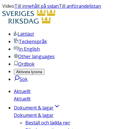
Video
Till innehåll på sidan
Till anförandelistan
Lättläst
Teckenspråk
In English
Other languages
Ordbok
Aktivera lyssna
Sök
Aktuellt
Aktuellt
Dokument & lagar
Dokument & lagar
Beställ och ladda ner