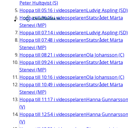
Peter Hultqvist (S)
Hoppa till
05:16
i videospelaren
Ludvig Aspling (SD)
Hoppa till
06:15
i videospelaren
Statsrådet Märta
Dela/Bädda in
Stenevi (MP)
Hoppa till
07:14
i videospelaren
Ludvig Aspling (SD)
Hoppa till
07:48
i videospelaren
Statsrådet Märta
Stenevi (MP)
Hoppa till
08:21
i videospelaren
Ola Johansson (C)
Hoppa till
09:24
i videospelaren
Statsrådet Märta
Stenevi (MP)
Hoppa till
10:16
i videospelaren
Ola Johansson (C)
Hoppa till
10:49
i videospelaren
Statsrådet Märta
Stenevi (MP)
Hoppa till
11:17
i videospelaren
Hanna Gunnarsso
(V)
Hoppa till
12:54
i videospelaren
Hanna Gunnarsso
(V)