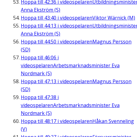
Hoppa till
42:36
i videospelaren
Utbildningsministe
Anna Ekström (S)
Hoppa till
43:40
i videospelaren
Viktor Wärnick (M)
Hoppa till
44:13
i videospelaren
Utbildningsministe
Anna Ekström (S)
Hoppa till
44:50
i videospelaren
Magnus Persson
(SD)
Hoppa till
46:06
i
videospelaren
Arbetsmarknadsminister Eva
Nordmark (S)
Hoppa till
47:13
i videospelaren
Magnus Persson
(SD)
Hoppa till
47:38
i
videospelaren
Arbetsmarknadsminister Eva
Nordmark (S)
Hoppa till
48:17
i videospelaren
Håkan Svenneling
(V)