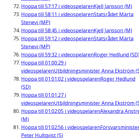
Hoppa till
57:17
i videospelaren
Kjell Jansson (M)
Hoppa till
58:11
i videospelaren
Statsrådet Märta
Stenevi (MP)
Hoppa till
58:45
i videospelaren
Kjell Jansson (M)
Hoppa till
59:12
i videospelaren
Statsrådet Märta
Stenevi (MP)
Hoppa till
59:32
i videospelaren
Roger Hedlund (SD
Hoppa till
01:00:29
i
videospelaren
Utbildningsminister Anna Ekström (
Hoppa till
01:01:02
i videospelaren
Roger Hedlund
(SD)
Hoppa till
01:01:27
i
videospelaren
Utbildningsminister Anna Ekström (
Hoppa till
01:02:05
i videospelaren
Alexandra Anstre
(M)
Hoppa till
01:02:56
i videospelaren
Försvarsministe
Peter Hultqvist (S)