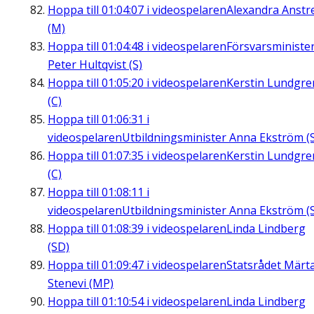
Hoppa till
01:04:07
i videospelaren
Alexandra Anstre
(M)
Hoppa till
01:04:48
i videospelaren
Försvarsministe
Peter Hultqvist (S)
Hoppa till
01:05:20
i videospelaren
Kerstin Lundgre
(C)
Hoppa till
01:06:31
i
videospelaren
Utbildningsminister Anna Ekström (
Hoppa till
01:07:35
i videospelaren
Kerstin Lundgre
(C)
Hoppa till
01:08:11
i
videospelaren
Utbildningsminister Anna Ekström (
Hoppa till
01:08:39
i videospelaren
Linda Lindberg
(SD)
Hoppa till
01:09:47
i videospelaren
Statsrådet Märt
Stenevi (MP)
Hoppa till
01:10:54
i videospelaren
Linda Lindberg