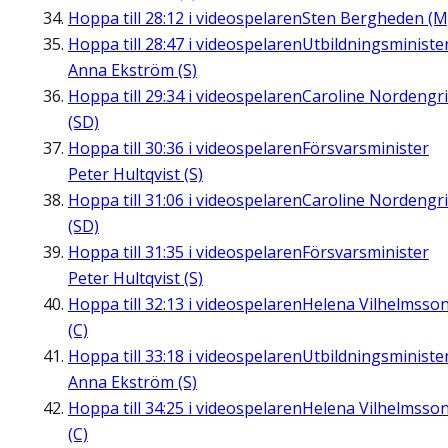
Hoppa till
28:12
i videospelaren
Sten Bergheden (M
Hoppa till
28:47
i videospelaren
Utbildningsministe
Anna Ekström (S)
Hoppa till
29:34
i videospelaren
Caroline Nordengr
(SD)
Hoppa till
30:36
i videospelaren
Försvarsminister
Peter Hultqvist (S)
Hoppa till
31:06
i videospelaren
Caroline Nordengr
(SD)
Hoppa till
31:35
i videospelaren
Försvarsminister
Peter Hultqvist (S)
Hoppa till
32:13
i videospelaren
Helena Vilhelmsso
(C)
Hoppa till
33:18
i videospelaren
Utbildningsministe
Anna Ekström (S)
Hoppa till
34:25
i videospelaren
Helena Vilhelmsso
(C)