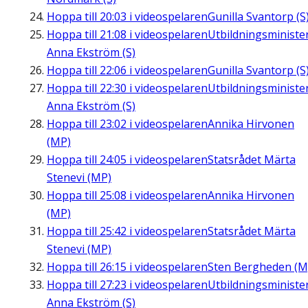
Hoppa till
20:03
i videospelaren
Gunilla Svantorp (S
Hoppa till
21:08
i videospelaren
Utbildningsministe
Anna Ekström (S)
Hoppa till
22:06
i videospelaren
Gunilla Svantorp (S
Hoppa till
22:30
i videospelaren
Utbildningsministe
Anna Ekström (S)
Hoppa till
23:02
i videospelaren
Annika Hirvonen
(MP)
Hoppa till
24:05
i videospelaren
Statsrådet Märta
Stenevi (MP)
Hoppa till
25:08
i videospelaren
Annika Hirvonen
(MP)
Hoppa till
25:42
i videospelaren
Statsrådet Märta
Stenevi (MP)
Hoppa till
26:15
i videospelaren
Sten Bergheden (M
Hoppa till
27:23
i videospelaren
Utbildningsministe
Anna Ekström (S)