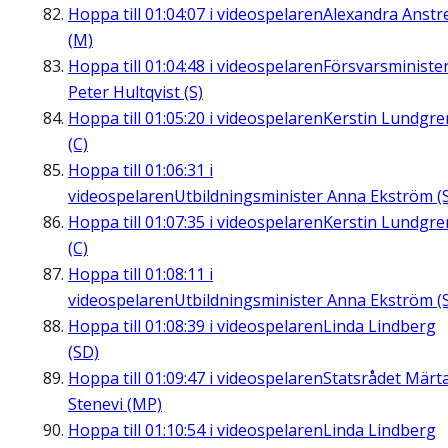
Hoppa till
01:04:07
i videospelaren
Alexandra Anstre
(M)
Hoppa till
01:04:48
i videospelaren
Försvarsministe
Peter Hultqvist (S)
Hoppa till
01:05:20
i videospelaren
Kerstin Lundgre
(C)
Hoppa till
01:06:31
i
videospelaren
Utbildningsminister Anna Ekström (
Hoppa till
01:07:35
i videospelaren
Kerstin Lundgre
(C)
Hoppa till
01:08:11
i
videospelaren
Utbildningsminister Anna Ekström (
Hoppa till
01:08:39
i videospelaren
Linda Lindberg
(SD)
Hoppa till
01:09:47
i videospelaren
Statsrådet Märt
Stenevi (MP)
Hoppa till
01:10:54
i videospelaren
Linda Lindberg