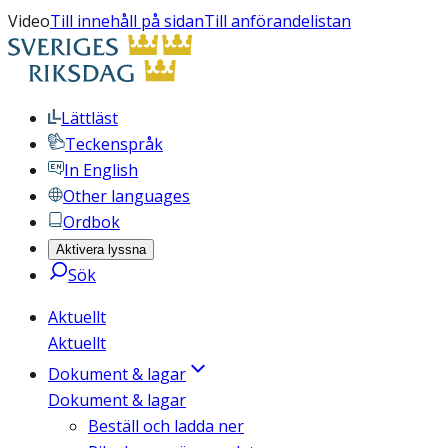
Video
Till innehåll på sidan
Till anförandelistan
Lättläst
Teckenspråk
In English
Other languages
Ordbok
Aktivera lyssna
Sök
Aktuellt
Aktuellt
Dokument & lagar
Dokument & lagar
Beställ och ladda ner