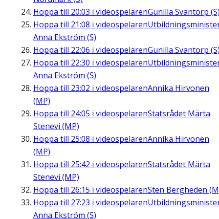
Hoppa till
20:03
i videospelaren
Gunilla Svantorp (S
Hoppa till
21:08
i videospelaren
Utbildningsministe
Anna Ekström (S)
Hoppa till
22:06
i videospelaren
Gunilla Svantorp (S
Hoppa till
22:30
i videospelaren
Utbildningsministe
Anna Ekström (S)
Hoppa till
23:02
i videospelaren
Annika Hirvonen
(MP)
Hoppa till
24:05
i videospelaren
Statsrådet Märta
Stenevi (MP)
Hoppa till
25:08
i videospelaren
Annika Hirvonen
(MP)
Hoppa till
25:42
i videospelaren
Statsrådet Märta
Stenevi (MP)
Hoppa till
26:15
i videospelaren
Sten Bergheden (M
Hoppa till
27:23
i videospelaren
Utbildningsministe
Anna Ekström (S)