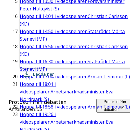
Hoppa till
13:30
i videospelaren
Försvarsminister
Peter Hultqvist (S)
Hoppa till
14:01
i videospelaren
Christian Carlsson
(KD)
Hoppa till
14:50
i videospelaren
Statsrådet Märta
Stenevi (MP)
Hoppa till
15:56
i videospelaren
Christian Carlsson
(KD)
Hoppa till
16:30
i videospelaren
Statsrådet Märta
Stenevi (MP)
Ladda ner
Hoppa till
17:04
i videospelaren
Arman Teimouri (L)
Hoppa till
18:01
i
videospelaren
Arbetsmarknadsminister Eva
Nordmark (S)
Protokoll från debatten
Protokoll från
Hoppa till
18:58
i videospelaren
Arman Teimouri (L)
Anföranden: 95
debatten
Hoppa till
19:26
i
videospelaren
Arbetsmarknadsminister Eva
Nordmark (S)