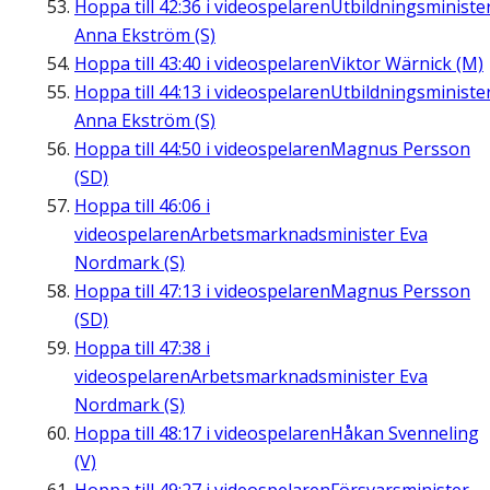
Hoppa till
42:36
i videospelaren
Utbildningsministe
Anna Ekström (S)
Hoppa till
43:40
i videospelaren
Viktor Wärnick (M)
Hoppa till
44:13
i videospelaren
Utbildningsministe
Anna Ekström (S)
Hoppa till
44:50
i videospelaren
Magnus Persson
(SD)
Hoppa till
46:06
i
videospelaren
Arbetsmarknadsminister Eva
Nordmark (S)
Hoppa till
47:13
i videospelaren
Magnus Persson
(SD)
Hoppa till
47:38
i
videospelaren
Arbetsmarknadsminister Eva
Nordmark (S)
Hoppa till
48:17
i videospelaren
Håkan Svenneling
(V)