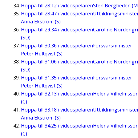
Hoppa till
28:12
i videospelaren
Sten Bergheden (M
Hoppa till
28:47
i videospelaren
Utbildningsministe
Anna Ekström (S)
Hoppa till
29:34
i videospelaren
Caroline Nordengr
(SD)
Hoppa till
30:36
i videospelaren
Försvarsminister
Peter Hultqvist (S)
Hoppa till
31:06
i videospelaren
Caroline Nordengr
(SD)
Hoppa till
31:35
i videospelaren
Försvarsminister
Peter Hultqvist (S)
Hoppa till
32:13
i videospelaren
Helena Vilhelmsso
(C)
Hoppa till
33:18
i videospelaren
Utbildningsministe
Anna Ekström (S)
Hoppa till
34:25
i videospelaren
Helena Vilhelmsso
(C)