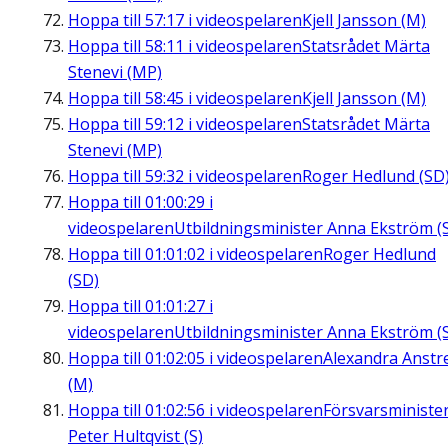
Hoppa till
57:17
i videospelaren
Kjell Jansson (M)
Hoppa till
58:11
i videospelaren
Statsrådet Märta
Stenevi (MP)
Hoppa till
58:45
i videospelaren
Kjell Jansson (M)
Hoppa till
59:12
i videospelaren
Statsrådet Märta
Stenevi (MP)
Hoppa till
59:32
i videospelaren
Roger Hedlund (SD
Hoppa till
01:00:29
i
videospelaren
Utbildningsminister Anna Ekström (
Hoppa till
01:01:02
i videospelaren
Roger Hedlund
(SD)
Hoppa till
01:01:27
i
videospelaren
Utbildningsminister Anna Ekström (
Hoppa till
01:02:05
i videospelaren
Alexandra Anstre
(M)
Hoppa till
01:02:56
i videospelaren
Försvarsministe
Peter Hultqvist (S)