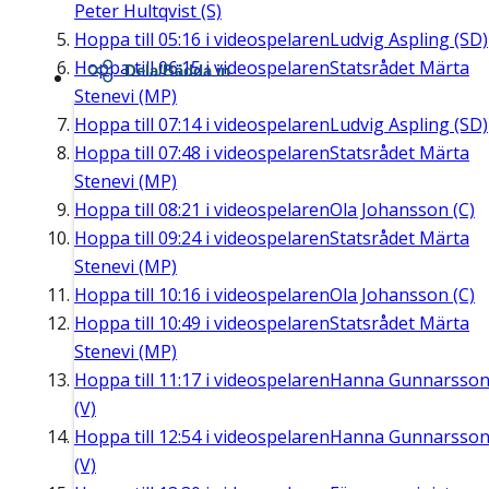
Peter Hultqvist (S)
Hoppa till
05:16
i videospelaren
Ludvig Aspling (SD)
Hoppa till
06:15
i videospelaren
Statsrådet Märta
Dela/Bädda in
Stenevi (MP)
Hoppa till
07:14
i videospelaren
Ludvig Aspling (SD)
Hoppa till
07:48
i videospelaren
Statsrådet Märta
Stenevi (MP)
Hoppa till
08:21
i videospelaren
Ola Johansson (C)
Hoppa till
09:24
i videospelaren
Statsrådet Märta
Stenevi (MP)
Hoppa till
10:16
i videospelaren
Ola Johansson (C)
Hoppa till
10:49
i videospelaren
Statsrådet Märta
Stenevi (MP)
Hoppa till
11:17
i videospelaren
Hanna Gunnarsso
(V)
Hoppa till
12:54
i videospelaren
Hanna Gunnarsso
(V)